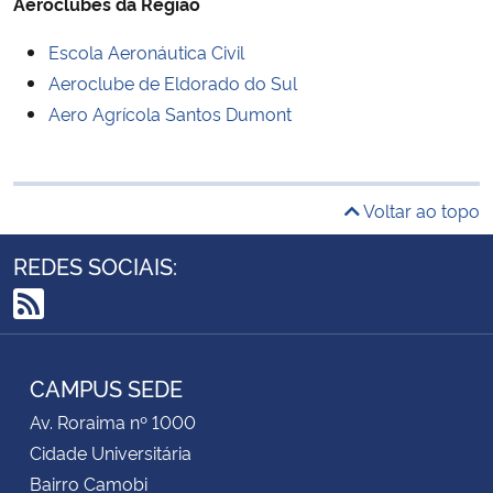
Aeroclubes da Região
Escola Aeronáutica Civil
Aeroclube de Eldorado do Sul
Aero Agrícola Santos Dumont
Voltar ao topo
REDES SOCIAIS:
RSS
CAMPUS SEDE
Av. Roraima nº 1000
Cidade Universitária
Bairro Camobi