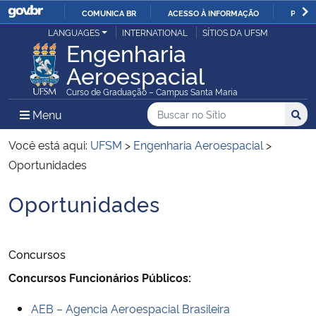
COMUNICA BR
ACESSO À INFORMAÇÃO
PARTI
Casa Civil
LANGUAGES
INTERNATIONAL
SÍTIOS DA UFSM
IR
Engenharia
PARA
Aeroespacial
Ministério da Justiça e Segurança Pública
O
Curso de Graduação – Campus Santa Maria
CONTEÚDO
Ministério da Defesa
Buscar no no Sítio
Busca
Busca:
Menu Principal do Sítio
Menu
Busc
Ministério das Relações Exteriores
Você está aqui:
UFSM
>
Engenharia Aeroespacial
>
Oportunidades
Ministério da Economia
Oportunidades
Início do conteúdo
Ministério da Infraestrutura
Concursos
Ministério da Agricultura, Pecuária e Abastecimento
Concursos Funcionários Públicos:
Ministério da Educação
AEB – Agencia Aeroespacial Brasileira