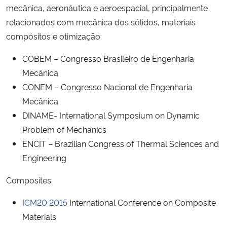
mecânica, aeronáutica e aeroespacial, principalmente
relacionados com mecânica dos sólidos, materiais
Secretaria-Geral
compósitos e otimização:
Secretaria de Governo
COBEM – Congresso Brasileiro de Engenharia
Mecânica
Gabinete de Segurança Institucional
CONEM – Congresso Nacional de Engenharia
Mecânica
Advocacia-Geral da União
DINAME- International Symposium on Dynamic
Problem of Mechanics
Banco Central do Brasil
ENCIT – Brazilian Congress of Thermal Sciences and
Engineering
Planalto
Composites:
ICM20 2015
International Conference on Composite
Materials