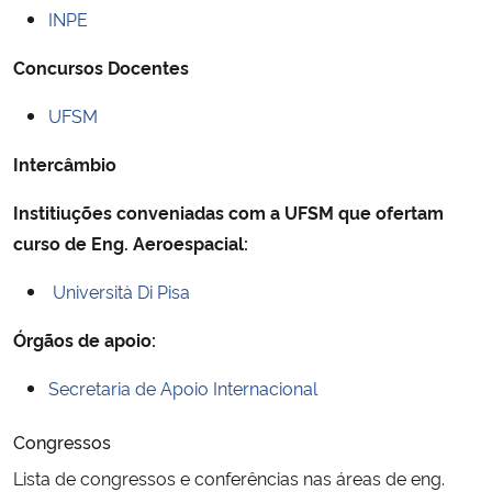
INPE
Ministério da Cidadania
Concursos Docentes
Ministério da Saúde
UFSM
Ministério de Minas e Energia
Intercâmbio
Ministério da Ciência, Tecnologia, Inovações e Comunicações
Institiuções conveniadas com a UFSM que ofertam
curso de Eng. Aeroespacial:
Ministério do Meio Ambiente
Università Di Pisa
Ministério do Turismo
Órgãos de apoio:
Ministério do Desenvolvimento Regional
Secretaria de Apoio Internacional
Controladoria-Geral da União
Congressos
Lista de congressos e conferências nas áreas de eng.
Ministério da Mulher, da Família e dos Direitos Humanos