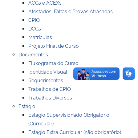
ACGs e ACEXs
Atestados, Faltas e Provas Atrasadas
Secretaria-Geral
CPIO
DCG´s
Secretaria de Governo
Matrículas
Projeto Final de Curso
Gabinete de Segurança Institucional
Documentos
Fluxograma do Curso
Advocacia-Geral da União
Identidade Visual
Requerimentos
Banco Central do Brasil
Trabalhos de CPIO
Planalto
Trabalhos Diversos
Estágio
Estágio Supervisionado Obrigatório
(Curricular)
Estágio Extra Curricular (não obrigatório)