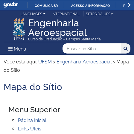
COMUNICA BR
ACESSO À INFORMAÇÃO
PARTI
Casa Civil
LANGUAGES
INTERNATIONAL
SÍTIOS DA UFSM
IR
Engenharia
PARA
Aeroespacial
Ministério da Justiça e Segurança Pública
O
Curso de Graduação – Campus Santa Maria
CONTEÚDO
Ministério da Defesa
Buscar no no Sítio
Busca
Busca:
Menu Principal do Sítio
Menu
Busc
Ministério das Relações Exteriores
Você está aqui:
UFSM
>
Engenharia Aeroespacial
>
Mapa
do Sítio
Ministério da Economia
Mapa do Sítio
Início do conteúdo
Ministério da Infraestrutura
Menu Superior
Ministério da Agricultura, Pecuária e Abastecimento
Página Inicial
Ministério da Educação
Links Úteis