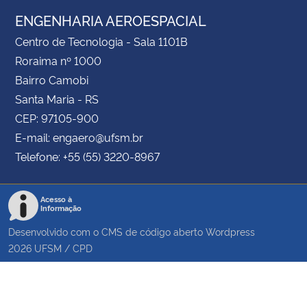
ENGENHARIA AEROESPACIAL
Centro de Tecnologia - Sala 1101B
Roraima nº 1000
Bairro Camobi
Santa Maria - RS
CEP: 97105-900
E-mail: engaero@ufsm.br
Telefone: +55 (55) 3220-8967
Acesso à
Informação
Desenvolvido com o CMS de código aberto
Wordpress
2026
UFSM
/
CPD