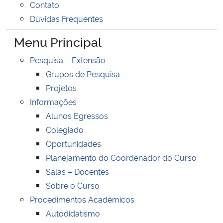
Contato
Ministério da Cidadania
Dúvidas Frequentes
Ministério da Saúde
Menu Principal
Pesquisa – Extensão
Ministério de Minas e Energia
Grupos de Pesquisa
Projetos
Ministério da Ciência, Tecnologia, Inovações e Comunicações
Informações
Ministério do Meio Ambiente
Alunos Egressos
Colegiado
Ministério do Turismo
Oportunidades
Planejamento do Coordenador do Curso
Ministério do Desenvolvimento Regional
Salas – Docentes
Sobre o Curso
Controladoria-Geral da União
Procedimentos Acadêmicos
Autodidatismo
Ministério da Mulher, da Família e dos Direitos Humanos