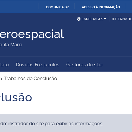
COMUNICA BR
ACESSO À INFORMAÇÃO
Ministério da Defesa
Ministério das Relações
Mini
IR
LANGUAGES
INTERNATI
Exteriores
PARA
eroespacial
O
Ministério da Cidadania
Ministério da Saúde
Mini
CONTEÚDO
anta Maria
tato
Dúvidas Frequentes
Gestores do sítio
Ministério do
Controladoria-Geral da
Mini
Desenvolvimento Regional
União
Famí
>
Trabalhos de Conclusão
Hum
clusão
Advocacia-Geral da União
Banco Central do Brasil
Plan
ministrador do site para exibir as informações.