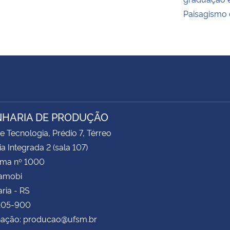
Paisagismo
HARIA DE PRODUÇÃO
e Tecnologia, Prédio 7, Térreo
ia Integrada 2 (sala 107)
ima nº 1000
Camobi
ria - RS
.105-900
ação: producao@ufsm.br