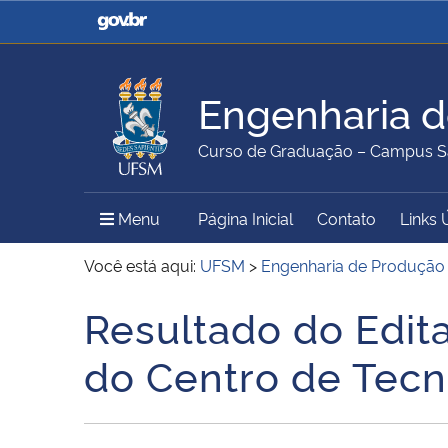
Casa Civil
Ministério da Justiça e
Segurança Pública
Engenharia 
Ministério da Agricultura,
Ministério da Educação
Curso de Graduação – Campus S
Pecuária e Abastecimento
Menu Principal do Sítio
Menu
Página Inicial
Contato
Links 
Ministério do Meio Ambiente
Ministério do Turismo
Você está aqui:
UFSM
>
Engenharia de Produção
Resultado do Edita
Início do conteúdo
Secretaria de Governo
Gabinete de Segurança
do Centro de Tecn
Institucional