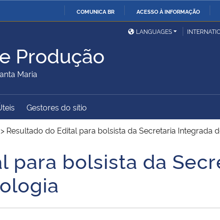
COMUNICA BR
ACESSO À INFORMAÇÃO
Ministério da Defesa
Ministério das Relações
Mini
IR
LANGUAGES
INTERNATI
Exteriores
PARA
de Produção
O
Ministério da Cidadania
Ministério da Saúde
Mini
CONTEÚDO
anta Maria
Úteis
Gestores do sítio
Ministério do
Controladoria-Geral da
Mini
Desenvolvimento Regional
União
Famí
>
Resultado do Edital para bolsista da Secretaria Integrada 
Hum
l para bolsista da Secr
Advocacia-Geral da União
Banco Central do Brasil
Plan
ologia