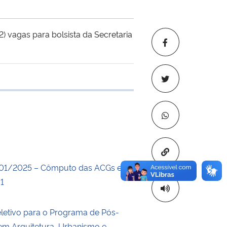
) vagas para bolsista da Secretaria
 transferência
Copiar para áre
001/2025 – Cômputo das ACGs e
1
letivo para o Programa de Pós-
m Arquitetura, Urbanismo e