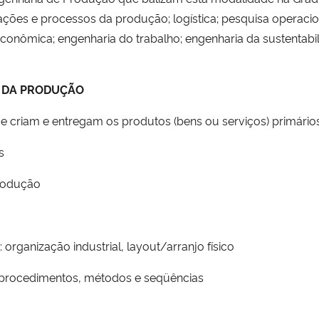
rações e processos da produção; logística; pesquisa operaci
econômica; engenharia do trabalho; engenharia da sustentab
S DA PRODUÇÃO
e criam e entregam os produtos (bens ou serviços) primário
s
Produção
: organização industrial, layout/arranjo físico
: procedimentos, métodos e seqüências