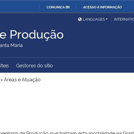
COMUNICA BR
ACESSO À INFORMAÇÃO
Ministério da Defesa
Ministério das Relações
Mini
IR
LANGUAGES
INTERNATI
Exteriores
PARA
de Produção
O
Ministério da Cidadania
Ministério da Saúde
Mini
CONTEÚDO
anta Maria
Úteis
Gestores do sítio
Ministério do
Controladoria-Geral da
Mini
Desenvolvimento Regional
União
Famí
>
Áreas e Atuação
Hum
Advocacia-Geral da União
Banco Central do Brasil
Plan
genharia de Produção que balizam esta modalidade na Grad