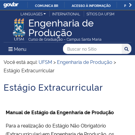
COMUNICA BR
ACESSO À INFORMAÇÃO
PARTI
Casa Civil
LANGUAGES
INTERNATIONAL
SÍTIOS DA UFSM
IR
Engenharia de
PARA
Produção
Ministério da Justiça e Segurança Pública
O
Curso de Graduação – Campus Santa Maria
CONTEÚDO
Ministério da Defesa
Buscar no no Sítio
Busca
Busca:
Menu Principal do Sítio
Menu
Busc
Ministério das Relações Exteriores
Você está aqui:
UFSM
>
Engenharia de Produção
>
Estágio Extracurricular
Ministério da Economia
Estágio Extracurricular
Início do conteúdo
Ministério da Infraestrutura
Ministério da Agricultura, Pecuária e Abastecimento
Manual de Estágio da Engenharia de Produção
Ministério da Educação
Para a realização do Estágio Não Obrigatório
(Extracurricular) em Engenharia de Produção, os