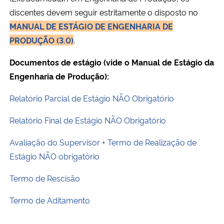
Ministério da Cidadania
discentes devem seguir estritamente o disposto no
MANUAL DE ESTÁGIO DE ENGENHARIA DE
Ministério da Saúde
PRODUÇÃO (3.0)
.
Documentos de estágio (vide o Manual de Estágio da
Ministério de Minas e Energia
Engenharia de Produção):
Ministério da Ciência, Tecnologia, Inovações e Comunicações
Relatório Parcial de Estágio NÃO Obrigatório
Ministério do Meio Ambiente
Relatório Final de Estágio NÃO Obrigatório
Avaliação do Supervisor + Termo de Realização de
Ministério do Turismo
Estágio NÃO obrigatório
Ministério do Desenvolvimento Regional
Termo de Rescisão
Controladoria-Geral da União
Termo de Aditamento
Ministério da Mulher, da Família e dos Direitos Humanos