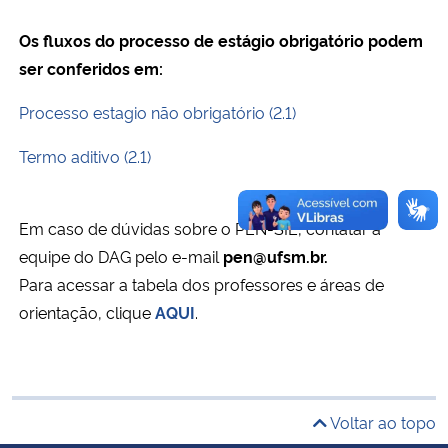
Os fluxos do processo de estágio obrigatório podem
Secretaria-Geral
ser conferidos em:
Secretaria de Governo
Processo estagio não obrigatório (2.1)
Gabinete de Segurança Institucional
Termo aditivo (2.1)
Advocacia-Geral da União
Em caso de dúvidas sobre o PEN-SIE, contatar a
equipe do DAG pelo e-mail
pen@ufsm.br.
Banco Central do Brasil
Para acessar a tabela dos professores e áreas de
orientação, clique
AQUI
.
Planalto
Voltar ao topo