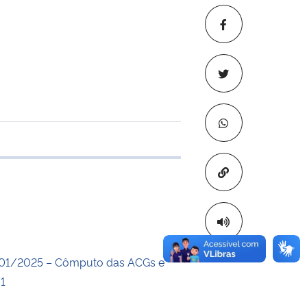
 transferência
Copiar para áre
001/2025 – Cômputo das ACGs e
1