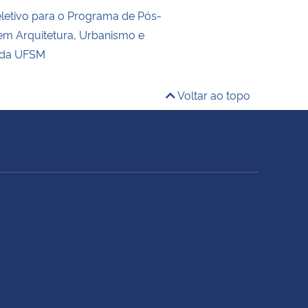
letivo para o Programa de Pós-
m Arquitetura, Urbanismo e
 da UFSM
Voltar ao topo