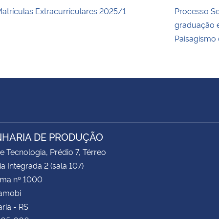
atrículas Extracurriculares 2025/1
Processo Se
graduação e
Paisagismo
HARIA DE PRODUÇÃO
e Tecnologia, Prédio 7, Térreo
ia Integrada 2 (sala 107)
ima nº 1000
Camobi
ria - RS