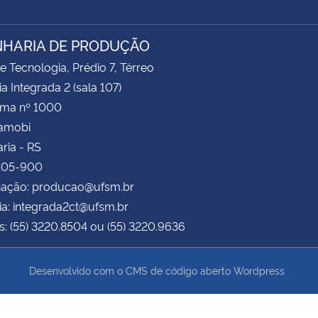
HARIA DE PRODUÇÃO
e Tecnologia, Prédio 7, Térreo
ia Integrada 2 (sala 107)
ima nº 1000
Camobi
ria - RS
.105-900
ação: producao@ufsm.br
ia: integrada2ct@ufsm.br
s: (55) 3220.8504 ou (55) 3220.9636
Desenvolvido com o CMS de código aberto
Wordpress