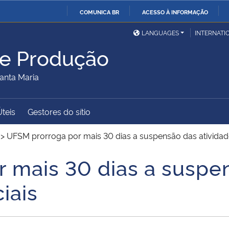
COMUNICA BR
ACESSO À INFORMAÇÃO
Ministério da Defesa
Ministério das Relações
Mini
IR
LANGUAGES
INTERNATI
Exteriores
PARA
de Produção
O
Ministério da Cidadania
Ministério da Saúde
Mini
CONTEÚDO
anta Maria
Úteis
Gestores do sítio
Ministério do
Controladoria-Geral da
Mini
Desenvolvimento Regional
União
Famí
>
UFSM prorroga por mais 30 dias a suspensão das atividad
Hum
 mais 30 dias a suspe
Advocacia-Geral da União
Banco Central do Brasil
Plan
iais