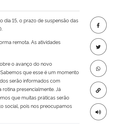
mo dia 15, o prazo de suspensão das
0.
forma remota. As atividades
sobre o avanço do novo
as. “Sabemos que esse é um momento
 todos serão informados com
 rotina presencialmente. Já
Copiar para áre
emos que muitas práticas serão
to social, pois nos preocupamos