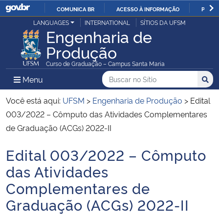
COMUNICA BR
ACESSO À INFORMAÇÃO
PARTI
Casa Civil
LANGUAGES
INTERNATIONAL
SÍTIOS DA UFSM
IR
Engenharia de
PARA
Produção
Ministério da Justiça e Segurança Pública
O
Curso de Graduação – Campus Santa Maria
CONTEÚDO
Ministério da Defesa
Buscar no no Sítio
Busca
Busca:
Menu Principal do Sítio
Menu
Busc
Ministério das Relações Exteriores
Você está aqui:
UFSM
>
Engenharia de Produção
>
Edital
003/2022 – Cômputo das Atividades Complementares
Ministério da Economia
de Graduação (ACGs) 2022-II
Edital 003/2022 – Cômputo
Ministério da Infraestrutura
Início do conteúdo
das Atividades
Ministério da Agricultura, Pecuária e Abastecimento
Complementares de
Graduação (ACGs) 2022-II
Ministério da Educação