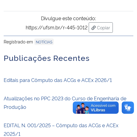
Secretaria-Geral
Divulgue este conteúdo:
https://ufsm.br/r-445-1012
Copiar
Secretaria de Governo
para área de tran
Registrado em
NOTÍCIAS
Gabinete de Segurança Institucional
Publicações Recentes
Advocacia-Geral da União
Banco Central do Brasil
Editais para Cômputo das ACGs e ACEx 2026/1
Planalto
Atualizações no PPC 2023 do Curso de Engenharia de
Produção
EDITAL N. 001/2025 – Cômputo das ACGs e ACEx
2025/1