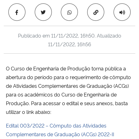
Ministério da Cidadania
Copiar para área 
Ministério da Saúde
Publicado em
11/11/2022, 16h50
. Atualizado
Ministério de Minas e Energia
11/11/2022, 16h56
Ministério da Ciência, Tecnologia, Inovações e Comunicações
O Curso de Engenharia de Produção torna pública a
Ministério do Meio Ambiente
abertura do período para o
requerimento de cômputo
de Atividades Complementares de Graduação (ACGs)
Ministério do Turismo
para os acadêmicos do Curso de Engenharia de
Produção. Para acessar o edital e seus anexos, basta
Ministério do Desenvolvimento Regional
utilizar o link abaixo:
Controladoria-Geral da União
Edital 003/2022 – Cômputo das Atividades
Complementares de Graduação (ACGs) 2022-II
Ministério da Mulher, da Família e dos Direitos Humanos