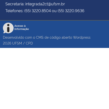
Secretaria: integrada2ct@ufsm.br
Telefones: (55) 3220.8504 ou (55) 3220.9636
Acesso à
Informação
Desenvolvido com o CMS de código aberto
Wordpress
2026
UFSM
/
CPD