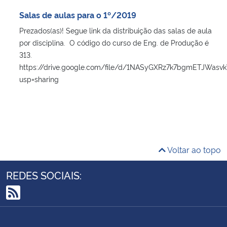
Ministério da Cidadania
Salas de aulas para o 1º/2019
Prezados(as)! Segue link da distribuição das salas de aula
Ministério da Saúde
por disciplina. O código do curso de Eng. de Produção é
313.
Ministério de Minas e Energia
https://drive.google.com/file/d/1NASyGXRz7k7bgmETJWasv
usp=sharing
Ministério da Ciência, Tecnologia, Inovações e Comunicações
Ministério do Meio Ambiente
Ministério do Turismo
Voltar ao topo
Ministério do Desenvolvimento Regional
REDES SOCIAIS:
Controladoria-Geral da União
RSS
Ministério da Mulher, da Família e dos Direitos Humanos