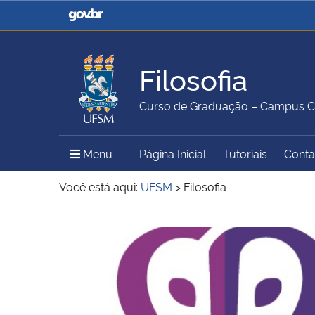
Casa Civil
Ministério da Justiça e
Segurança Pública
Filosofia
Ministério da Agricultura,
Ministério da Educação
Curso de Graduação – Campus 
Pecuária e Abastecimento
Menu Principal do Sítio
Menu
Página Inicial
Tutoriais
Conta
Ministério do Meio Ambiente
Ministério do Turismo
Você está aqui:
UFSM
>
Filosofia
Início do conteúdo
Secretaria de Governo
Gabinete de Segurança
Institucional