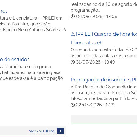
realizadas no dia 10 de agosto d
programação…
ares
06/08/2026 - 13:09
ura e Licenciatura – PRILEI em
na e Palestra, que serão
Dr. Franco Nero Antunes Soares. A
⚠ [PRILEI] Quadro de horário
Licenciatura⚠
O segundo semestre letivo de 202
os horários das aulas e as respec
po de estudos
31/07/2026 - 13:49
s a participarem do grupo
s habilidades na língua inglesa.
 que espera-se é a participação
Prorrogação de inscrições PR
A Pró-Reitoria de Graduação inf
as inscrições para o Processo Sel
Filosofia, ofertados a partir do 
22/05/2026 - 17:31
MAIS NOTÍCIAS