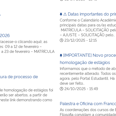
⚠
⚠ Datas importantes do pr
Conforme o Calendário Acadêmic
principais datas para os/as estud
MATRÍCULA – SOLICITAÇÃO pelo P
– AJUSTE – SOLICITAÇÃO pelo…
 2026
23/12/2025 - 12:15
cesse-o clicando aqui), as
s: 09 a 12 de fevereiro –
 a 23 de fevereiro – MATRÍCULA
[IMPORTANTE] Novo proced
homologação de estágios
Informamos que o método de abe
recentemente alterado. Todos os 
ura de processo de
agora, pelo Portal Estudantil. H
deve ser feito…
24/10/2025 - 15:49
e homologação de estágios foi
rão ser abertos, a partir de
o neste link demonstrando como
Palestra e Oficina com Fran
As coordenações dos cursos de B
Filosofia convidam a comunidade