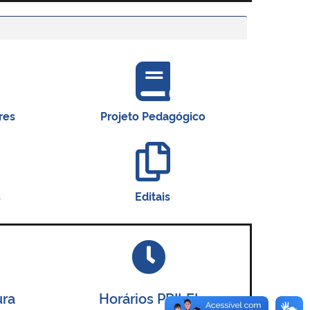
res
Projeto Pedagógico
s
Editais
ura
Horários PRILEI