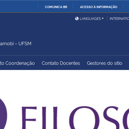
COMUNICA BR
ACESSO À INFORMAÇÃO
Ministério da Defesa
Ministério das Relações
Mini
IR
LANGUAGES
INTERNATI
Exteriores
PARA
O
Ministério da Cidadania
Ministério da Saúde
Mini
CONTEÚDO
Camobi – UFSM
to Coordenação
Contato Docentes
Gestores do sítio
Ministério do
Controladoria-Geral da
Mini
Desenvolvimento Regional
União
Famí
Hum
Advocacia-Geral da União
Banco Central do Brasil
Plan