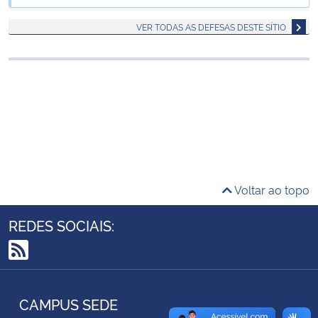
Ministério da Cidadania
VER TODAS AS DEFESAS DESTE SÍTIO
Ministério da Saúde
Ministério de Minas e Energia
Ministério da Ciência, Tecnologia, Inovações e Comunicações
Ministério do Meio Ambiente
Voltar ao topo
Ministério do Turismo
REDES SOCIAIS:
Ministério do Desenvolvimento Regional
RSS
Controladoria-Geral da União
CAMPUS SEDE
Ministério da Mulher, da Família e dos Direitos Humanos