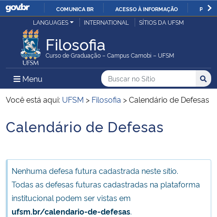
COMUNICA BR
ACESSO À INFORMAÇÃO
PARTI
Casa Civil
LANGUAGES
INTERNATIONAL
SÍTIOS DA UFSM
IR
PARA
Filosofia
Ministério da Justiça e Segurança Pública
O
Curso de Graduação – Campus Camobi – UFSM
CONTEÚDO
Ministério da Defesa
Buscar no no Sítio
Busca
Busca:
Menu Principal do Sítio
Menu
Busc
Ministério das Relações Exteriores
Você está aqui:
UFSM
>
Filosofia
>
Calendário de Defesas
Calendário de Defesas
Ministério da Economia
Início do conteúdo
Ministério da Infraestrutura
Nenhuma defesa futura cadastrada neste sítio.
Ministério da Agricultura, Pecuária e Abastecimento
Todas as defesas futuras cadastradas na plataforma
institucional podem ser vistas em
Ministério da Educação
ufsm.br/calendario-de-defesas
.