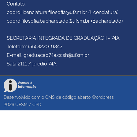
Contato:
coord.licenciatura.filosofia@ufsm.br (Licenciatura)
coord.filosofia.bacharelado@ufsm.br (Bacharelado)
SECRETARIA INTEGRADA DE GRADUAÇÃO I - 74A
Telefone: (55) 3220-9342
E-mail: graduacao74a.ccsh@ufsm.br
Sala 2111 / prédio 74A
Acesso à
Informação
Desenvolvido com o CMS de código aberto
Wordpress
2026
UFSM
/
CPD