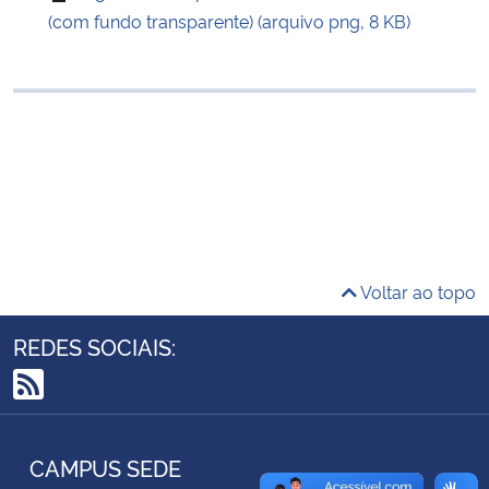
(com fundo transparente) (arquivo png, 8 KB)
Ministério da Cidadania
Ministério da Saúde
Ministério de Minas e Energia
Ministério da Ciência, Tecnologia, Inovações e Comunicações
Ministério do Meio Ambiente
Voltar ao topo
Ministério do Turismo
REDES SOCIAIS:
Ministério do Desenvolvimento Regional
RSS
Controladoria-Geral da União
CAMPUS SEDE
Ministério da Mulher, da Família e dos Direitos Humanos