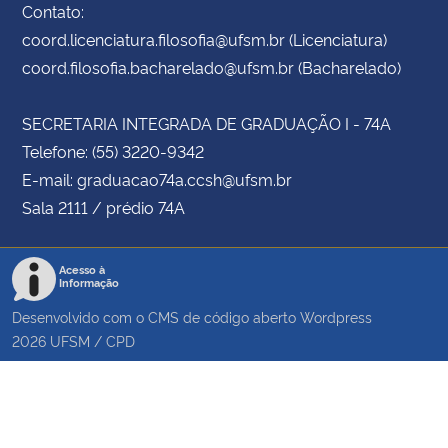
Contato:
coord.licenciatura.filosofia@ufsm.br (Licenciatura)
coord.filosofia.bacharelado@ufsm.br (Bacharelado)
SECRETARIA INTEGRADA DE GRADUAÇÃO I - 74A
Telefone: (55) 3220-9342
E-mail: graduacao74a.ccsh@ufsm.br
Sala 2111 / prédio 74A
Acesso à
Informação
Desenvolvido com o CMS de código aberto
Wordpress
2026
UFSM
/
CPD