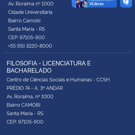
Av. Roraima nº 1000
Cidade Universitária
Secretaria-Geral
Bairro Camobi
Santa Maria - RS
Secretaria de Governo
CEP: 97105-900
+55 (55) 3220-8000
Gabinete de Segurança Institucional
FILOSOFIA - LICENCIATURA E
Advocacia-Geral da União
BACHARELADO
Banco Central do Brasil
Centro de Ciências Sociais e Humanas - CCSH
PRÉDIO 74 - A, 3º ANDAR
Planalto
Av. Roraima, nº 1000
Bairro CAMOBI
Santa Maria - RS
CEP: 97105-900