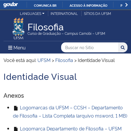
COMUNICA BR
ACESSO À INFORMAÇÃO
PARTI
Casa Civil
LANGUAGES
INTERNATIONAL
SÍTIOS DA UFSM
IR
PARA
Filosofia
Ministério da Justiça e Segurança Pública
O
Curso de Graduação – Campus Camobi – UFSM
CONTEÚDO
Ministério da Defesa
Buscar no no Sítio
Busca
Busca:
Menu Principal do Sítio
Menu
Busc
Ministério das Relações Exteriores
Você está aqui:
UFSM
>
Filosofia
>
Identidade Visual
Identidade Visual
Ministério da Economia
Início do conteúdo
Ministério da Infraestrutura
Anexos
Ministério da Agricultura, Pecuária e Abastecimento
Logomarcas da UFSM – CCSH – Departamento
de Filosofia – Lista Completa (arquivo msword, 1 MB)
Ministério da Educação
Logomarca Departamento de Filosofia – UFSM