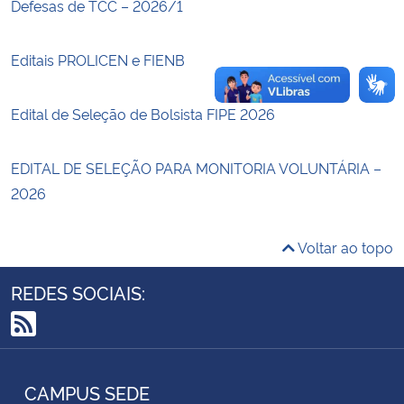
Defesas de TCC – 2026/1
Secretaria-Geral
Editais PROLICEN e FIENB
Secretaria de Governo
Edital de Seleção de Bolsista FIPE 2026
Gabinete de Segurança Institucional
EDITAL DE SELEÇÃO PARA MONITORIA VOLUNTÁRIA –
Advocacia-Geral da União
2026
Banco Central do Brasil
Voltar ao topo
Planalto
REDES SOCIAIS:
RSS
CAMPUS SEDE