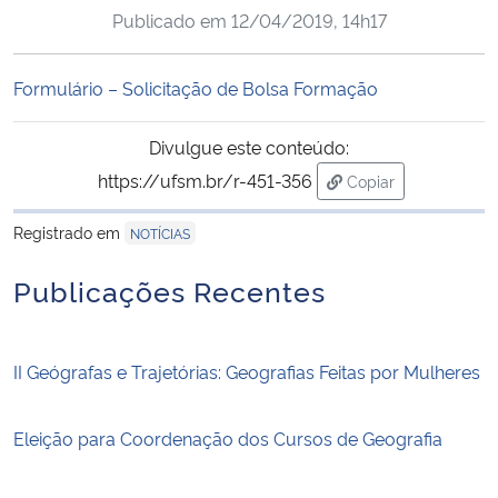
Publicado em
12/04/2019, 14h17
Ministério da Cidadania
Ministério da Saúde
Formulário – Solicitação de Bolsa Formação
Ministério de Minas e Energia
Divulgue este conteúdo:
https://ufsm.br/r-451-356
Copiar
Ministério da Ciência, Tecnologia, Inovações e Comunicações
para área de trans
Registrado em
NOTÍCIAS
Ministério do Meio Ambiente
Publicações Recentes
Ministério do Turismo
II Geógrafas e Trajetórias: Geografias Feitas por Mulheres
Ministério do Desenvolvimento Regional
Controladoria-Geral da União
Eleição para Coordenação dos Cursos de Geografia
Ministério da Mulher, da Família e dos Direitos Humanos