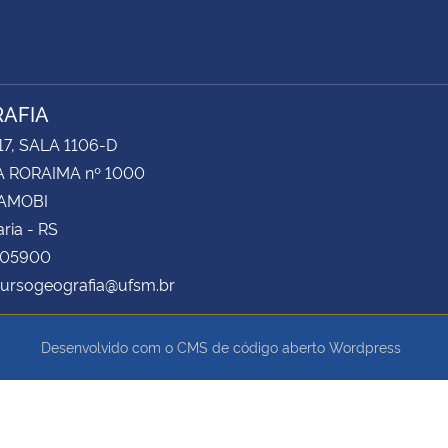
AFIA
17, SALA 1106-D
 RORAIMA nº 1000
CAMOBI
ria - RS
105900
cursogeografia@ufsm.br
Desenvolvido com o CMS de código aberto
Wordpress