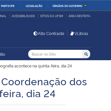
PARTICIPE
LEGISLAÇÃO
ÓRGÃOS DO GOVERNO
stério da Economia
Ministério da Infraestrutura
ONAL
ACESSIBILIDADE
SÍTIOS DA UFSM
ÁREA RESTRITA
stério de Minas e Energia
Ministério da Ciência,
Alto Contraste
VLibras
Tecnologia, Inovações e
Comunicações
Buscar no no Sítio
Busca
Busca:
tio
Buscar
stério da Mulher, da
Secretaria-Geral
lia e dos Direitos
afia acontece na quinta-feira, dia 24
anos
à Coordenação dos
alto
eira, dia 24