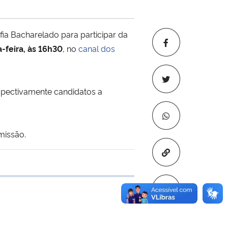
ia Bacharelado para participar da
-feira, às 16h30
, no
canal dos
espectivamente candidatos a
missão.
Copiar para áre
 transferência