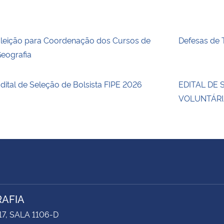
leição para Coordenação dos Cursos de
Defesas de
eografia
dital de Seleção de Bolsista FIPE 2026
EDITAL DE
VOLUNTÁRI
AFIA
17, SALA 1106-D