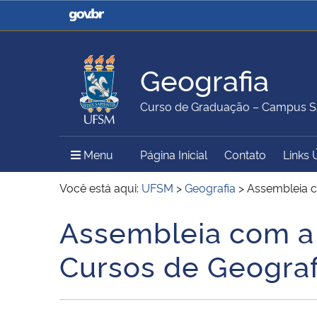
Casa Civil
Ministério da Justiça e
Segurança Pública
Geografia
Ministério da Agricultura,
Ministério da Educação
Curso de Graduação – Campus S
Pecuária e Abastecimento
Menu Principal do Sítio
Menu
Página Inicial
Contato
Links 
Ministério do Meio Ambiente
Ministério do Turismo
Você está aqui:
UFSM
>
Geografia
>
Assembleia c
Assembleia com a
Início do conteúdo
Secretaria de Governo
Gabinete de Segurança
Cursos de Geografi
Institucional