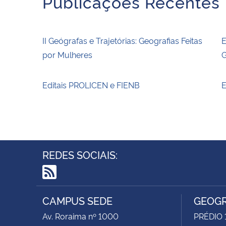
Publicações Recentes
II Geógrafas e Trajetórias: Geografias Feitas
E
por Mulheres
G
Editais PROLICEN e FIENB
E
REDES SOCIAIS:
RSS
CAMPUS SEDE
GEOGR
Av. Roraima nº 1000
PRÉDIO 