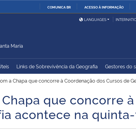
COMUNICA BR
ACESSO À INFORMAÇÃO
Ministério da Defesa
Ministério das Relações
Mini
IR
LANGUAGES
INTERNATI
Exteriores
PARA
O
Ministério da Cidadania
Ministério da Saúde
Mini
CONTEÚDO
anta Maria
Úteis
Links de Sobrevivência da Geografia
Gestores do sí
Ministério do
Controladoria-Geral da
Mini
Desenvolvimento Regional
União
Famí
om a Chapa que concorre à Coordenação dos Cursos de Geogr
Hum
 Chapa que concorre 
Advocacia-Geral da União
Banco Central do Brasil
Plan
a acontece na quinta-f