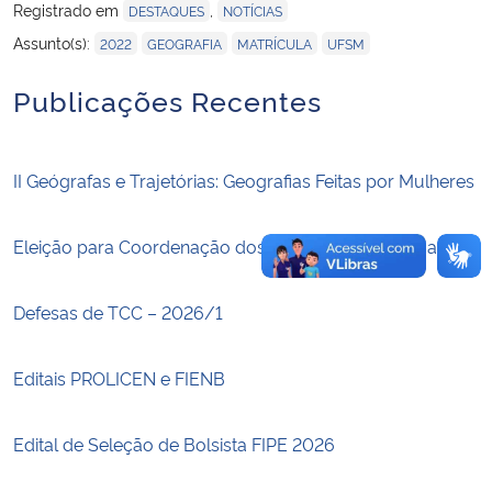
Registrado em
,
DESTAQUES
NOTÍCIAS
,
,
,
Assunto(s):
2022
GEOGRAFIA
MATRÍCULA
UFSM
Secretaria-Geral
Publicações Recentes
Secretaria de Governo
Gabinete de Segurança Institucional
II Geógrafas e Trajetórias: Geografias Feitas por Mulheres
Advocacia-Geral da União
Eleição para Coordenação dos Cursos de Geografia
Banco Central do Brasil
Defesas de TCC – 2026/1
Planalto
Editais PROLICEN e FIENB
Edital de Seleção de Bolsista FIPE 2026