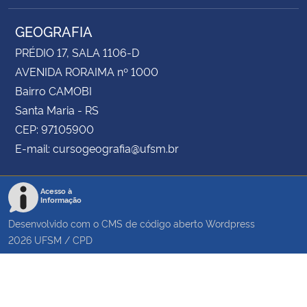
GEOGRAFIA
PRÉDIO 17, SALA 1106-D
AVENIDA RORAIMA nº 1000
Bairro CAMOBI
Santa Maria - RS
CEP: 97105900
E-mail: cursogeografia@ufsm.br
Acesso à
Informação
Desenvolvido com o CMS de código aberto
Wordpress
2026
UFSM
/
CPD