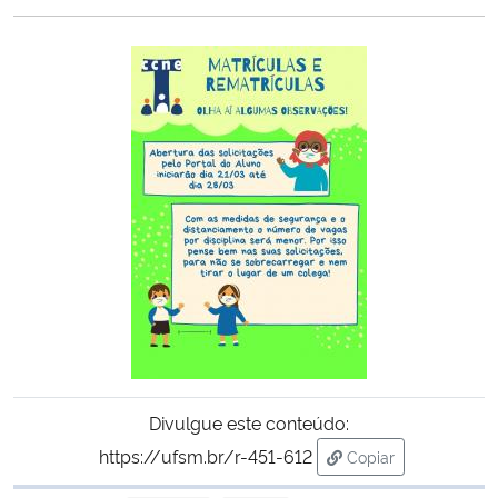
Ministério da Cidadania
Ministério da Saúde
Ministério de Minas e Energia
Ministério da Ciência, Tecnologia, Inovações e Comunicações
Ministério do Meio Ambiente
Ministério do Turismo
Ministério do Desenvolvimento Regional
Divulgue este conteúdo:
Controladoria-Geral da União
https://ufsm.br/r-451-612
Copiar
para área de trans
Ministério da Mulher, da Família e dos Direitos Humanos