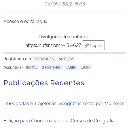
05/05/2022, 8h33
Ministério da Cidadania
Ministério da Saúde
Acesse o edital
aqui
.
Ministério de Minas e Energia
Divulgue este conteúdo:
https://ufsm.br/r-451-627
Copiar
Ministério da Ciência, Tecnologia, Inovações e Comunicações
para área de trans
Registrado em
,
DESTAQUES
NOTÍCIAS
Ministério do Meio Ambiente
,
,
,
Assunto(s):
EDITAL
GEOGRAFIA
LABEU
UFSM
Publicações Recentes
Ministério do Turismo
Ministério do Desenvolvimento Regional
II Geógrafas e Trajetórias: Geografias Feitas por Mulheres
Controladoria-Geral da União
Eleição para Coordenação dos Cursos de Geografia
Ministério da Mulher, da Família e dos Direitos Humanos