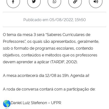
Copiar para área 
Ministério da Cidadania
Ministério da Saúde
Publicado em
05/08/2022, 15h50
Ministério de Minas e Energia
O tema da mesa 3 será “Saberes Curriculares de
Professores”, os quais são apresentados, geralmente,
Ministério da Ciência, Tecnologia, Inovações e Comunicações
sob o formato de programas escolares, contendo
objetivos, conteúdos e métodos que os professores
Ministério do Meio Ambiente
devem aprender a aplicar (TARDIF, 2002).
Ministério do Turismo
A mesa acontecerá dia 12/08 às 19h. Agenda aí!
Ministério do Desenvolvimento Regional
A roda de conversa contará com a participação de:
Controladoria-Geral da União
Daniel Luiz Stefenon – UFPR
Ministério da Mulher, da Família e dos Direitos Humanos