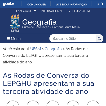
COMUNICA BR
ACESSO À INFORMAÇÃO
PARTI
Casa Civil
LANGUAGES
INTERNATIONAL
SÍTIOS DA UFSM
IR
PARA
Geografia
Ministério da Justiça e Segurança Pública
O
Curso de Graduação – Campus Santa Maria
CONTEÚDO
Ministério da Defesa
Buscar no no Sítio
Busca
Busca:
Menu Principal do Sítio
Menu
Busc
Ministério das Relações Exteriores
Você está aqui:
UFSM
>
Geografia
>
As Rodas de
Conversa do LEPGHU apresentam a sua terceira
Ministério da Economia
atividade do ano
As Rodas de Conversa do
Ministério da Infraestrutura
Início do conteúdo
LEPGHU apresentam a sua
Ministério da Agricultura, Pecuária e Abastecimento
terceira atividade do ano
Ministério da Educação