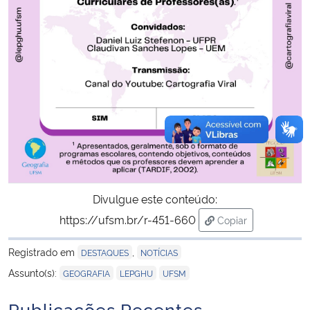
Divulgue este conteúdo:
https://ufsm.br/r-451-660
Copiar
para área de trans
Registrado em
,
DESTAQUES
NOTÍCIAS
,
,
Assunto(s):
GEOGRAFIA
LEPGHU
UFSM
Publicações Recentes