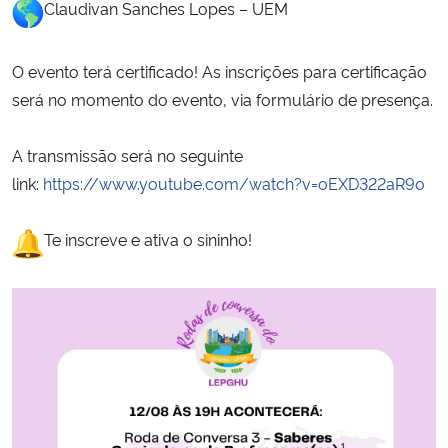
Claudivan Sanches Lopes – UEM
Secretaria-Geral
O evento terá certificado! As inscrições para certificação
será no momento do evento, via formulário de presença.
Secretaria de Governo
Gabinete de Segurança Institucional
A transmissão será no seguinte
link:
https://www.youtube.com/watch?v=oEXD322aR9o
Advocacia-Geral da União
Te inscreve e ativa o sininho!
Banco Central do Brasil
Planalto