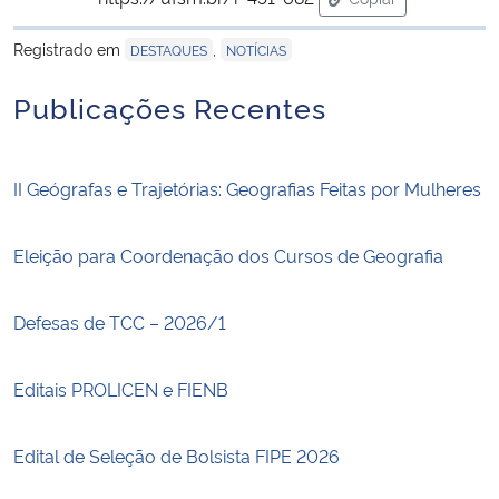
para área de trans
Registrado em
,
DESTAQUES
NOTÍCIAS
Secretaria-Geral
Publicações Recentes
Secretaria de Governo
Gabinete de Segurança Institucional
II Geógrafas e Trajetórias: Geografias Feitas por Mulheres
Advocacia-Geral da União
Eleição para Coordenação dos Cursos de Geografia
Banco Central do Brasil
Defesas de TCC – 2026/1
Planalto
Editais PROLICEN e FIENB
Edital de Seleção de Bolsista FIPE 2026