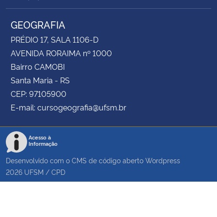
GEOGRAFIA
PRÉDIO 17, SALA 1106-D
AVENIDA RORAIMA nº 1000
Bairro CAMOBI
Santa Maria - RS
CEP: 97105900
E-mail: cursogeografia@ufsm.br
Acesso à
Informação
Desenvolvido com o CMS de código aberto
Wordpress
2026
UFSM
/
CPD