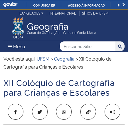
COMUNICA BR
ACESSO À INFORMAÇÃO
PARTI
Casa Civil
LANGUAGES
INTERNATIONAL
SÍTIOS DA UFSM
IR
PARA
Geografia
Ministério da Justiça e Segurança Pública
O
Curso de Graduação – Campus Santa Maria
CONTEÚDO
Ministério da Defesa
Buscar no no Sítio
Busca
Busca:
Menu Principal do Sítio
Menu
Busc
Ministério das Relações Exteriores
Você está aqui:
UFSM
>
Geografia
>
XII Colóquio de
Cartografia para Crianças e Escolares
Ministério da Economia
XII Colóquio de Cartografia
Início do conteúdo
Ministério da Infraestrutura
para Crianças e Escolares
Ministério da Agricultura, Pecuária e Abastecimento
Copiar para área 
Ministério da Educação