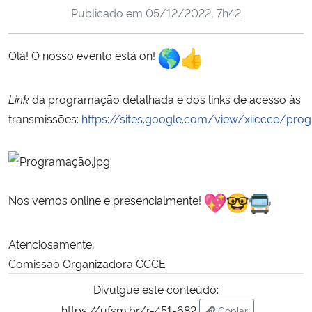
Publicado em
05/12/2022, 7h42
Ministério da Cidadania
Ministério da Saúde
Olá! O nosso evento está on!
Ministério de Minas e Energia
Link
da programação detalhada e dos links de acesso às
transmissões:
https://sites.google.com/view/xiiccce/
Ministério da Ciência, Tecnologia, Inovações e Comunicações
Ministério do Meio Ambiente
Ministério do Turismo
Nos vemos online e presencialmente!
Ministério do Desenvolvimento Regional
Atenciosamente,
Comissão Organizadora CCCE
Controladoria-Geral da União
Divulgue este conteúdo:
Ministério da Mulher, da Família e dos Direitos Humanos
https://ufsm.br/r-451-682
Copiar