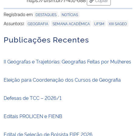
Copiar
para área de trans
Registrado em
,
Secretaria-Geral
DESTAQUES
NOTÍCIAS
,
,
,
Assunto(s):
GEOGRAFIA
SEMANA ACADÊMICA
UFSM
XIII SAGEO
Secretaria de Governo
Publicações Recentes
Gabinete de Segurança Institucional
II Geógrafas e Trajetórias: Geografias Feitas por Mulheres
Advocacia-Geral da União
Banco Central do Brasil
Eleição para Coordenação dos Cursos de Geografia
Planalto
Defesas de TCC – 2026/1
Editais PROLICEN e FIENB
Edital de Seleção de Bolsista FIPE 2026