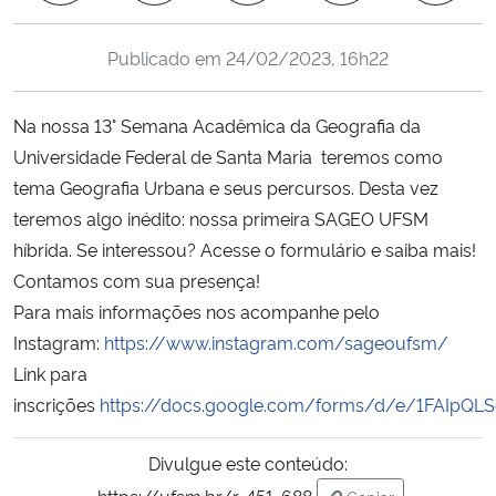
Ministério da Cidadania
Publicado em
24/02/2023, 16h22
Ministério da Saúde
Na nossa 13° Semana Acadêmica da Geografia da
Ministério de Minas e Energia
Universidade Federal de Santa Maria teremos como
tema Geografia Urbana e seus percursos. Desta vez
Ministério da Ciência, Tecnologia, Inovações e Comunicações
teremos algo inédito: nossa primeira SAGEO UFSM
híbrida. Se interessou? Acesse o formulário e saiba mais!
Ministério do Meio Ambiente
Contamos com sua presença!
Para mais informações nos acompanhe pelo
Ministério do Turismo
Instagram:
https://www.instagram.com/sageoufsm/
Link para
Ministério do Desenvolvimento Regional
inscrições
https://docs.google.com/forms/d/e/1FAIp
Controladoria-Geral da União
Divulgue este conteúdo:
Ministério da Mulher, da Família e dos Direitos Humanos
https://ufsm.br/r-451-688