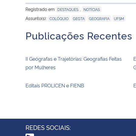
Registrado em
,
DESTAQUES
NOTÍCIAS
,
,
,
Assunto(s):
COLÓQUIO
GEGTA
GEOGRAFIA
UFSM
Publicações Recentes
II Geógrafas e Trajetórias: Geografias Feitas
E
por Mulheres
G
Editais PROLICEN e FIENB
E
REDES SOCIAIS: