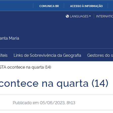
COMUNICA BR
ACESSO À INFORMAÇÃO
Ministério da Defesa
Ministério das Relações
Mini
IR
LANGUAGES
INTERNATI
Exteriores
PARA
O
Ministério da Cidadania
Ministério da Saúde
Mini
CONTEÚDO
anta Maria
Úteis
Links de Sobrevivência da Geografia
Gestores do sí
Ministério do
Controladoria-Geral da
Mini
Desenvolvimento Regional
União
Famí
TA ocontece na quarta (14)
Hum
ontece na quarta (14)
Advocacia-Geral da União
Banco Central do Brasil
Plan
Publicado em
05/06/2023, 8h13