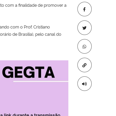
to com a finalidade de promover a
tando com o Prof. Cristiano
ário de Brasília), pelo canal do
Copiar para áre