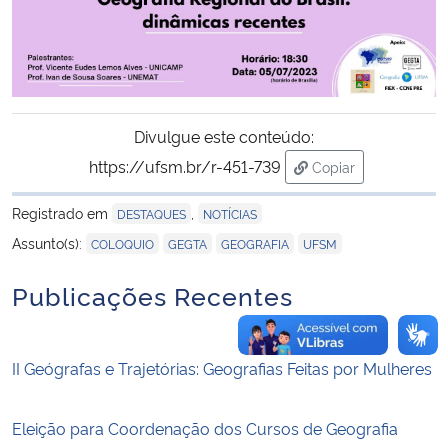
Secretaria-Geral
Secretaria de Governo
Divulgue este conteúdo:
Gabinete de Segurança Institucional
https://ufsm.br/r-451-739
Copiar
para área de trans
Advocacia-Geral da União
Registrado em
,
DESTAQUES
NOTÍCIAS
,
,
,
Assunto(s):
COLOQUIO
GEGTA
GEOGRAFIA
UFSM
Banco Central do Brasil
Publicações Recentes
Planalto
II Geógrafas e Trajetórias: Geografias Feitas por Mulheres
Eleição para Coordenação dos Cursos de Geografia