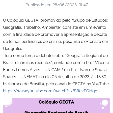
Publicado em
28/06/2023, 9h47
Ministério da Cidadania
Ministério da Saúde
O Colóquio GEGTA, promovido pelo “Grupo de Estudos:
Geografia, Trabalho, Ambiente”, consiste em um evento
Ministério de Minas e Energia
com a finalidade de promover a apresentação e debate
de temas pertinentes ao ensino, pesquisa e extensão em
Ministério da Ciência, Tecnologia, Inovações e Comunicações
Geografia.
Terá como tema o debate sobre “Geografia Regional do
Ministério do Meio Ambiente
Brasil: dinâmicas recentes”, contando com o Prof. Vicente
Eudes Lemos Alves – UNICAMP e o Prof. Ivan de Sousa
Ministério do Turismo
Soares – UNEMAT, no dia 05 de julho de 2023, às 18:30
hs (horário de Brasília), pelo canal do GEGTA no YouTube:
Ministério do Desenvolvimento Regional
https://www.youtube.com/watch?v=BVfevPQHqgU
Controladoria-Geral da União
Ministério da Mulher, da Família e dos Direitos Humanos