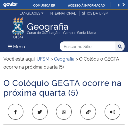
COMUNICA BR
ACESSO À INFORMAÇÃO
PARTI
Casa Civil
LANGUAGES
INTERNATIONAL
SÍTIOS DA UFSM
IR
PARA
Geografia
Ministério da Justiça e Segurança Pública
O
Curso de Graduação – Campus Santa Maria
CONTEÚDO
Ministério da Defesa
Buscar no no Sítio
Busca
Busca:
Menu Principal do Sítio
Menu
Busc
Ministério das Relações Exteriores
Você está aqui:
UFSM
>
Geografia
>
O Colóquio GEGTA
ocorre na próxima quarta (5)
Ministério da Economia
O Colóquio GEGTA ocorre na
Início do conteúdo
Ministério da Infraestrutura
próxima quarta (5)
Ministério da Agricultura, Pecuária e Abastecimento
Copiar para área 
Ministério da Educação