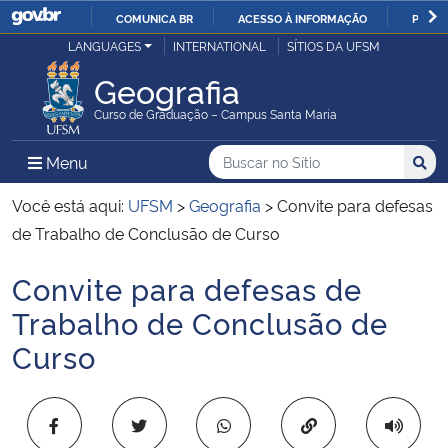
COMUNICA BR
ACESSO À INFORMAÇÃO
PARTI
Casa Civil
LANGUAGES
INTERNATIONAL
SÍTIOS DA UFSM
IR
PARA
Geografia
Ministério da Justiça e Segurança Pública
O
Curso de Graduação – Campus Santa Maria
CONTEÚDO
Ministério da Defesa
Buscar no no Sítio
Busca
Busca:
Menu Principal do Sítio
Menu
Busc
Ministério das Relações Exteriores
Você está aqui:
UFSM
>
Geografia
>
Convite para defesas
de Trabalho de Conclusão de Curso
Ministério da Economia
Convite para defesas de
Início do conteúdo
Ministério da Infraestrutura
Trabalho de Conclusão de
Curso
Ministério da Agricultura, Pecuária e Abastecimento
Ministério da Educação
Copiar para área 