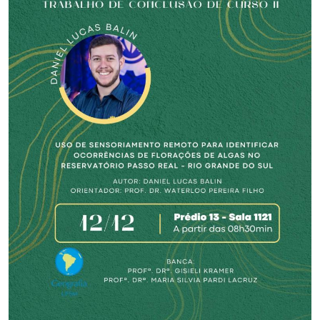
Secretaria-Geral
Secretaria de Governo
Gabinete de Segurança Institucional
Advocacia-Geral da União
Banco Central do Brasil
Planalto