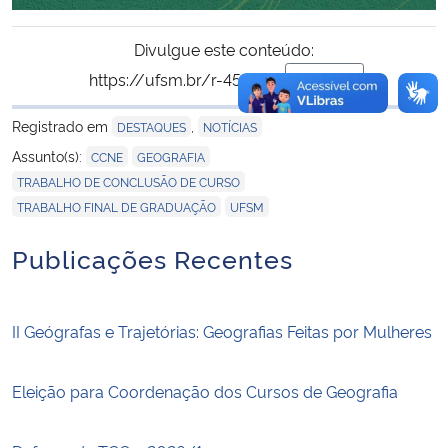
Divulgue este conteúdo:
https://ufsm.br/r-451-798
Copiar
para área de trans
Registrado em
,
DESTAQUES
NOTÍCIAS
,
,
Assunto(s):
CCNE
GEOGRAFIA
,
TRABALHO DE CONCLUSÃO DE CURSO
,
TRABALHO FINAL DE GRADUAÇÃO
UFSM
Publicações Recentes
II Geógrafas e Trajetórias: Geografias Feitas por Mulheres
Eleição para Coordenação dos Cursos de Geografia