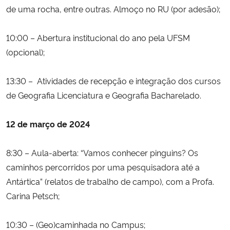
de uma rocha, entre outras. Almoço no RU (por adesão);
Secretaria-Geral
10:00 – Abertura institucional do ano pela UFSM
(opcional);
Secretaria de Governo
Gabinete de Segurança Institucional
13:30 – Atividades de recepção e integração dos cursos
de Geografia Licenciatura e Geografia Bacharelado.
Advocacia-Geral da União
12 de março de 2024
Banco Central do Brasil
8:30 – Aula-aberta: “Vamos conhecer pinguins? Os
Planalto
caminhos percorridos por uma pesquisadora até a
Antártica” (relatos de trabalho de campo), com a Profa.
Carina Petsch;
10:30 – (Geo)caminhada no Campus;