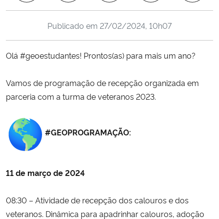
Ministério da Cidadania
Publicado em
27/02/2024, 10h07
Ministério da Saúde
Olá #geoestudantes! Prontos(as) para mais um ano?
Ministério de Minas e Energia
Vamos de programação de recepção organizada em
Ministério da Ciência, Tecnologia, Inovações e Comunicações
parceria com a turma de veteranos 2023.
Ministério do Meio Ambiente
#GEOPROGRAMAÇÃO:
Ministério do Turismo
Ministério do Desenvolvimento Regional
11 de março de 2024
Controladoria-Geral da União
08:30 – Atividade de recepção dos calouros e dos
veteranos. Dinâmica para apadrinhar calouros, adoção
Ministério da Mulher, da Família e dos Direitos Humanos