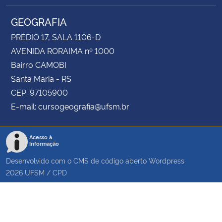
GEOGRAFIA
PRÉDIO 17, SALA 1106-D
AVENIDA RORAIMA nº 1000
Bairro CAMOBI
Santa Maria - RS
CEP: 97105900
E-mail: cursogeografia@ufsm.br
Acesso à
Informação
Desenvolvido com o CMS de código aberto
Wordpress
2026
UFSM
/
CPD