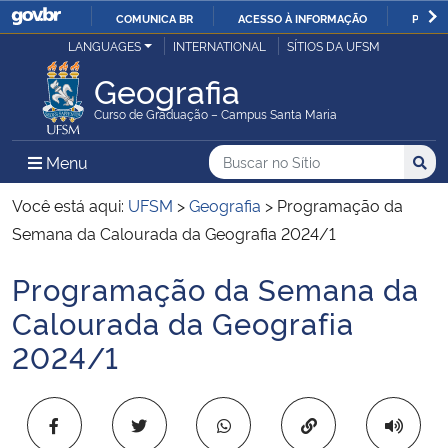
COMUNICA BR
ACESSO À INFORMAÇÃO
PARTI
Casa Civil
LANGUAGES
INTERNATIONAL
SÍTIOS DA UFSM
IR
PARA
Geografia
Ministério da Justiça e Segurança Pública
O
Curso de Graduação – Campus Santa Maria
CONTEÚDO
Ministério da Defesa
Buscar no no Sítio
Busca
Busca:
Menu Principal do Sítio
Menu
Busc
Ministério das Relações Exteriores
Você está aqui:
UFSM
>
Geografia
>
Programação da
Semana da Calourada da Geografia 2024/1
Ministério da Economia
Programação da Semana da
Início do conteúdo
Ministério da Infraestrutura
Calourada da Geografia
2024/1
Ministério da Agricultura, Pecuária e Abastecimento
Ministério da Educação
Copiar para área 