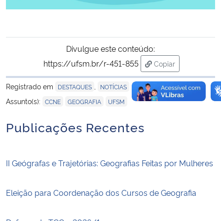
Divulgue este conteúdo:
https://ufsm.br/r-451-855
Copiar
para área de trans
Registrado em
,
DESTAQUES
NOTÍCIAS
,
,
Assunto(s):
CCNE
GEOGRAFIA
UFSM
Publicações Recentes
II Geógrafas e Trajetórias: Geografias Feitas por Mulheres
Eleição para Coordenação dos Cursos de Geografia