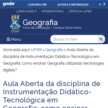
COMUNICA BR
ACESSO À INFORMAÇÃO
PARTI
Casa Civil
LANGUAGES
INTERNATIONAL
SÍTIOS DA UFSM
IR
PARA
Geografia
Ministério da Justiça e Segurança Pública
O
Curso de Graduação – Campus Santa Maria
CONTEÚDO
Ministério da Defesa
Buscar no no Sítio
Busca
Busca:
Menu Principal do Sítio
Menu
Busc
Ministério das Relações Exteriores
Você está aqui:
UFSM
>
Geografia
>
Aula Aberta da
disciplina de Instrumentação Didático-Tecnológica em
Ministério da Economia
Geografia: como ensinar Geografia utilizando tecnologias
digitais?
Ministério da Infraestrutura
Aula Aberta da disciplina de
Início do conteúdo
Ministério da Agricultura, Pecuária e Abastecimento
Instrumentação Didático-
Tecnológica em
Ministério da Educação
Geografia: como ensinar