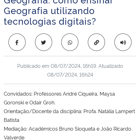
Ministério da Cidadania
Geografia utilizando
tecnologias digitais?
Ministério da Saúde
Ministério de Minas e Energia
Copiar para área 
Ministério da Ciência, Tecnologia, Inovações e Comunicações
Publicado em
08/07/2024, 16h19
. Atualizado
Ministério do Meio Ambiente
08/07/2024, 16h24
Ministério do Turismo
Convidados: Professores
André Ciqueira, Maysa
Goronski e Odair Groh.
Ministério do Desenvolvimento Regional
Orientação/Docente da disciplina: Profa. Natália Lampert
Batista
Controladoria-Geral da União
Mediação: Acadêmicos Bruno Sioqueta e João Ricardo
Valverde
Ministério da Mulher, da Família e dos Direitos Humanos