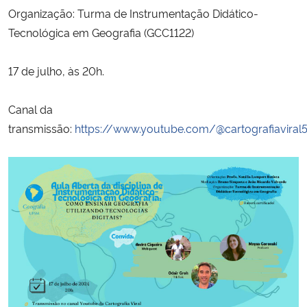
Organização: Turma de Instrumentação Didático-
Tecnológica em Geografia (GCC1122)
Secretaria-Geral
Secretaria de Governo
17 de julho, às 20h.
Gabinete de Segurança Institucional
Canal da
transmissão:
https://www.youtube.com/@cartografiaviral
Advocacia-Geral da União
Banco Central do Brasil
Planalto