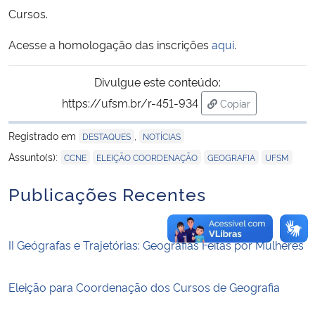
Cursos.
Secretaria-Geral
Acesse a homologação das inscrições
aqui
.
Secretaria de Governo
Divulgue este conteúdo:
https://ufsm.br/r-451-934
Copiar
Gabinete de Segurança Institucional
para área de trans
Registrado em
,
DESTAQUES
NOTÍCIAS
Advocacia-Geral da União
,
,
,
Assunto(s):
CCNE
ELEIÇÃO COORDENAÇÃO
GEOGRAFIA
UFSM
Banco Central do Brasil
Publicações Recentes
Planalto
II Geógrafas e Trajetórias: Geografias Feitas por Mulheres
Eleição para Coordenação dos Cursos de Geografia