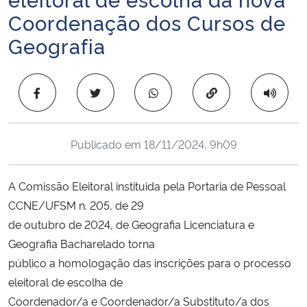
Ministério da Cidadania
Coordenação dos Cursos de
Geografia
Ministério da Saúde
Ministério de Minas e Energia
Copiar para área 
Ministério da Ciência, Tecnologia, Inovações e Comunicações
Publicado em
18/11/2024, 9h09
Ministério do Meio Ambiente
A Comissão Eleitoral instituida pela Portaria de Pessoal
Ministério do Turismo
CCNE/UFSM n. 205, de 29
de outubro de 2024, de Geografia Licenciatura e
Ministério do Desenvolvimento Regional
Geografia Bacharelado torna
público a homologação das inscrições para o processo
Controladoria-Geral da União
eleitoral de escolha de
Coordenador/a e Coordenador/a Substituto/a dos
Ministério da Mulher, da Família e dos Direitos Humanos