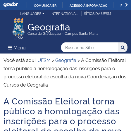
COMUNICA BR
ACESSO À INFORMAÇÃO
PARTI
Casa Civil
LANGUAGES
INTERNATIONAL
SÍTIOS DA UFSM
IR
PARA
Geografia
Ministério da Justiça e Segurança Pública
O
Curso de Graduação – Campus Santa Maria
CONTEÚDO
Ministério da Defesa
Buscar no no Sítio
Busca
Busca:
Menu Principal do Sítio
Menu
Busc
Ministério das Relações Exteriores
Você está aqui:
UFSM
>
Geografia
>
A Comissão Eleitoral
torna público a homologação das inscrições para o
Ministério da Economia
processo eleitoral de escolha da nova Coordenação dos
Cursos de Geografia
Ministério da Infraestrutura
A Comissão Eleitoral torna
Início do conteúdo
Ministério da Agricultura, Pecuária e Abastecimento
público a homologação das
inscrições para o processo
Ministério da Educação
eleitoral de escolha da nova