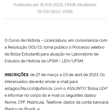
Publicado em
31/03/2023, 17h08
. Atualizado
Ministério da Cidadania
31/03/2023, 17h59
Ministério da Saúde
Ministério de Minas e Energia
O Curso de História – Licenciatura, em consonância com
Ministério da Ciência, Tecnologia, Inovações e Comunicações
a Resolução 001/13, torna público o Processo seletivo
de Bolsa Estudantil para atuação no Laboratório de
Ministério do Meio Ambiente
Estudos de História da UFSM – LEH/UFSM.
Ministério do Turismo
INSCRIÇÕES
: de 27 de março a 03 de abril de 2023. Os
interessados deverão enviar e-mail para
Ministério do Desenvolvimento Regional
estagios74a.ccsh@ufsm.br, com o ASSUNTO “Bolsa LEH”
e informar no corpo do e-mail os seguintes dados:
Controladoria-Geral da União
Nome, CPF, Matrícula, Telefone, dados da conta bancária
(Banco do Brasil), e
Ministério da Mulher, da Família e dos Direitos Humanos