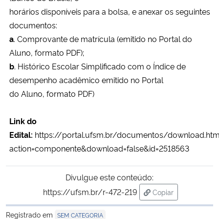
horários disponíveis para a bolsa, e anexar os seguintes
Secretaria-Geral
documentos:
a
. Comprovante de matrícula (emitido no Portal do
Secretaria de Governo
Aluno, formato PDF);
b
. Histórico Escolar Simplificado com o Índice de
Gabinete de Segurança Institucional
desempenho acadêmico emitido no Portal
do Aluno, formato PDF)
Advocacia-Geral da União
Link do
Banco Central do Brasil
Edital:
https://portal.ufsm.br/documentos/download.htm
action=componente&download=false&id=2518563
Planalto
Divulgue este conteúdo:
https://ufsm.br/r-472-219
Copiar
para área de trans
Registrado em
SEM CATEGORIA