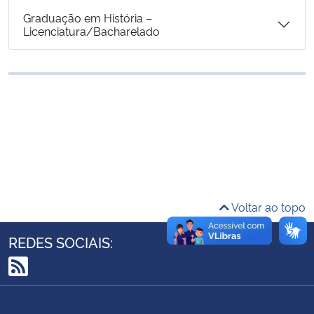
Ministério da Cidadania
Graduação em História –
Licenciatura/Bacharelado
Ministério da Saúde
Ministério de Minas e Energia
Ministério da Ciência, Tecnologia, Inovações e Comunicações
Ministério do Meio Ambiente
Ministério do Turismo
Voltar ao topo
Ministério do Desenvolvimento Regional
REDES SOCIAIS:
Controladoria-Geral da União
RSS
Ministério da Mulher, da Família e dos Direitos Humanos