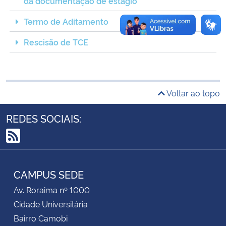
da documentação de estágio
Termo de Aditamento
Secretaria-Geral
Rescisão de TCE
Secretaria de Governo
Gabinete de Segurança Institucional
Voltar ao topo
Advocacia-Geral da União
REDES SOCIAIS:
Banco Central do Brasil
RSS
Planalto
CAMPUS SEDE
Av. Roraima nº 1000
Cidade Universitária
Bairro Camobi