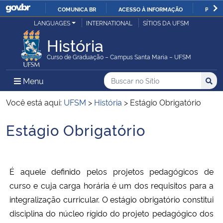
COMUNICA BR
ACESSO À INFORMAÇÃO
PARTI
Casa Civil
LANGUAGES
INTERNATIONAL
SÍTIOS DA UFSM
IR
PARA
História
Ministério da Justiça e Segurança Pública
O
Curso de Graduação – Campus Santa Maria – UFSM
CONTEÚDO
Ministério da Defesa
Buscar no no Sítio
Busca
Busca:
Menu Principal do Sítio
Menu
Busc
Ministério das Relações Exteriores
Você está aqui:
UFSM
>
História
>
Estágio Obrigatório
Estágio Obrigatório
Ministério da Economia
Início do conteúdo
Ministério da Infraestrutura
É aquele definido pelos projetos pedagógicos de
Ministério da Agricultura, Pecuária e Abastecimento
curso e cuja carga horária é um dos requisitos para a
integralização curricular. O estágio obrigatório constitui
Ministério da Educação
disciplina do núcleo rígido do projeto pedagógico dos