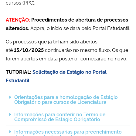
cursos (PPC).
Ministério da Cidadania
ATENÇÃO:
Procedimentos de abertura de processos
Ministério da Saúde
alterados.
Agora, o início se dará pelo Portal Estudantil.
Ministério de Minas e Energia
Os processos que já tinham sido abertos
até
15/10/2025
continuarão no mesmo fluxo. Os que
Ministério da Ciência, Tecnologia, Inovações e Comunicações
forem abertos em data posterior começarão no novo.
Ministério do Meio Ambiente
TUTORIAL:
Solicitação de Estágio no Portal
Estudantil
Ministério do Turismo
Orientações para a homologação de Estágio
Obrigatório para cursos de Licenciatura
Ministério do Desenvolvimento Regional
Informações para conferir no Termo de
Controladoria-Geral da União
Compromisso de Estágio Obrigatório
Informações necessárias para preenchimento
Ministério da Mulher, da Família e dos Direitos Humanos