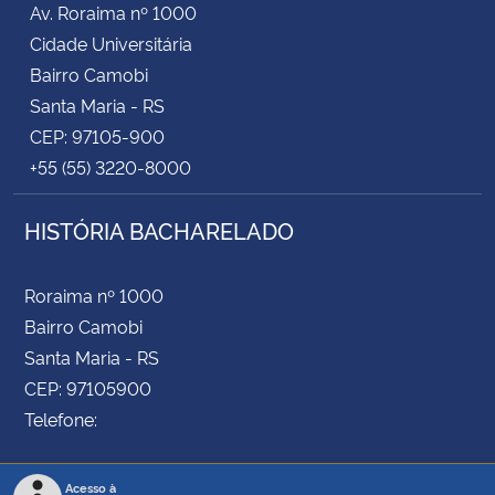
Av. Roraima nº 1000
Cidade Universitária
Secretaria-Geral
Bairro Camobi
Santa Maria - RS
Secretaria de Governo
CEP: 97105-900
+55 (55) 3220-8000
Gabinete de Segurança Institucional
HISTÓRIA BACHARELADO
Advocacia-Geral da União
Banco Central do Brasil
Roraima nº 1000
Bairro Camobi
Planalto
Santa Maria - RS
CEP: 97105900
Telefone:
Acesso à