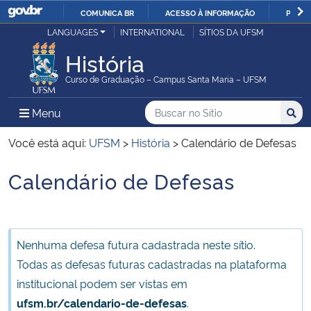
COMUNICA BR
ACESSO À INFORMAÇÃO
PARTI
Casa Civil
LANGUAGES
INTERNATIONAL
SÍTIOS DA UFSM
IR
PARA
História
Ministério da Justiça e Segurança Pública
O
Curso de Graduação – Campus Santa Maria – UFSM
CONTEÚDO
Ministério da Defesa
Buscar no no Sítio
Busca
Busca:
Menu Principal do Sítio
Menu
Busc
Ministério das Relações Exteriores
Você está aqui:
UFSM
>
História
>
Calendário de Defesas
Calendário de Defesas
Ministério da Economia
Início do conteúdo
Ministério da Infraestrutura
Nenhuma defesa futura cadastrada neste sítio.
Ministério da Agricultura, Pecuária e Abastecimento
Todas as defesas futuras cadastradas na plataforma
institucional podem ser vistas em
Ministério da Educação
ufsm.br/calendario-de-defesas
.