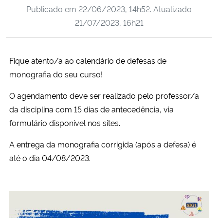
Publicado em
22/06/2023, 14h52
. Atualizado
Ministério da Cidadania
21/07/2023, 16h21
Ministério da Saúde
Fique atento/a ao calendário de defesas de
Ministério de Minas e Energia
monografia do seu curso!
Ministério da Ciência, Tecnologia, Inovações e Comunicações
O agendamento deve ser realizado pelo professor/a
da disciplina com 15 dias de antecedência, via
Ministério do Meio Ambiente
formulário disponível nos sites.
Ministério do Turismo
A entrega da monografia corrigida (após a defesa) é
até o dia 04/08/2023.
Ministério do Desenvolvimento Regional
Controladoria-Geral da União
Ministério da Mulher, da Família e dos Direitos Humanos