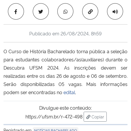
Ministério da Cidadania
Copiar para área 
Ministério da Saúde
Publicado em
26/08/2024, 8h59
Ministério de Minas e Energia
O Curso de História Bacharelado torna pública a seleção
Ministério da Ciência, Tecnologia, Inovações e Comunicações
para estudantes colaboradores/as(auxiliares) durante o
Descubra UFSM 2024. As inscrições devem ser
Ministério do Meio Ambiente
realizadas entre os dias 26 de agosto e 06 de setembro.
Ministério do Turismo
Serão disponibilizadas 05 vagas. Mais informações
podem ser encontradas no
edital
.
Ministério do Desenvolvimento Regional
Divulgue este conteúdo:
Controladoria-Geral da União
https://ufsm.br/r-472-498
Copiar
para área de trans
Ministério da Mulher, da Família e dos Direitos Humanos
Registrado em
NOTÍCIAS BACHARELADO