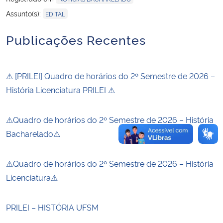
Assunto(s):
EDITAL
Secretaria-Geral
Publicações Recentes
Secretaria de Governo
⚠ [PRILEI] Quadro de horários do 2º Semestre de 2026 –
Gabinete de Segurança Institucional
História Licenciatura PRILEI ⚠
Advocacia-Geral da União
⚠Quadro de horários do 2º Semestre de 2026 – História
Banco Central do Brasil
Bacharelado⚠
Planalto
⚠Quadro de horários do 2º Semestre de 2026 – História
Licenciatura⚠
PRILEI – HISTÓRIA UFSM