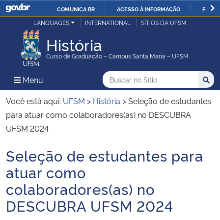
COMUNICA BR
ACESSO À INFORMAÇÃO
PARTI
Casa Civil
LANGUAGES
INTERNATIONAL
SÍTIOS DA UFSM
IR
PARA
História
Ministério da Justiça e Segurança Pública
O
Curso de Graduação – Campus Santa Maria – UFSM
CONTEÚDO
Ministério da Defesa
Buscar no no Sítio
Busca
Busca:
Menu Principal do Sítio
Menu
Busc
Ministério das Relações Exteriores
Você está aqui:
UFSM
>
História
>
Seleção de estudantes
para atuar como colaboradores(as) no DESCUBRA
Ministério da Economia
UFSM 2024
Seleção de estudantes para
Ministério da Infraestrutura
Início do conteúdo
atuar como
Ministério da Agricultura, Pecuária e Abastecimento
colaboradores(as) no
DESCUBRA UFSM 2024
Ministério da Educação