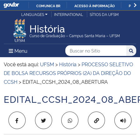
COMUNICA BR
ACESSO À INFORMAÇÃO
PARTI
Casa Civil
LANGUAGES
INTERNATIONAL
SÍTIOS DA UFSM
IR
PARA
História
Ministério da Justiça e Segurança Pública
O
Curso de Graduação – Campus Santa Maria – UFSM
CONTEÚDO
Ministério da Defesa
Buscar no no Sítio
Busca
Busca:
Menu Principal do Sítio
Menu
Busc
Ministério das Relações Exteriores
Você está aqui:
UFSM
>
História
>
PROCESSO SELETIVO
DE BOLSA RECURSOS PRÓPRIOS (2A) DA DIREÇÃO DO
Ministério da Economia
CCSH
>
EDITAL_CCSH_2024_08_ABERTURA
EDITAL_CCSH_2024_08_ABE
Ministério da Infraestrutura
Início do conteúdo
Ministério da Agricultura, Pecuária e Abastecimento
Copiar para área 
Ministério da Educação