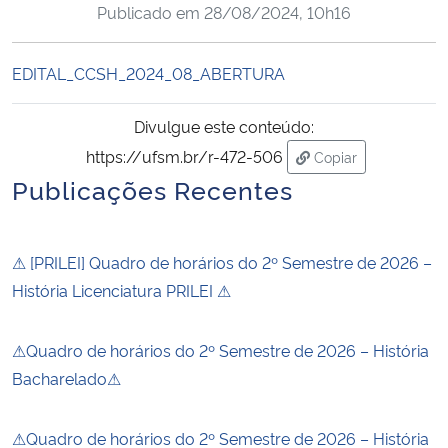
Publicado em
28/08/2024, 10h16
Ministério da Cidadania
Ministério da Saúde
EDITAL_CCSH_2024_08_ABERTURA
Ministério de Minas e Energia
Divulgue este conteúdo:
https://ufsm.br/r-472-506
Copiar
Ministério da Ciência, Tecnologia, Inovações e Comunicações
para área de trans
Publicações Recentes
Ministério do Meio Ambiente
⚠ [PRILEI] Quadro de horários do 2º Semestre de 2026 –
Ministério do Turismo
História Licenciatura PRILEI ⚠
Ministério do Desenvolvimento Regional
⚠Quadro de horários do 2º Semestre de 2026 – História
Bacharelado⚠
Controladoria-Geral da União
⚠Quadro de horários do 2º Semestre de 2026 – História
Ministério da Mulher, da Família e dos Direitos Humanos