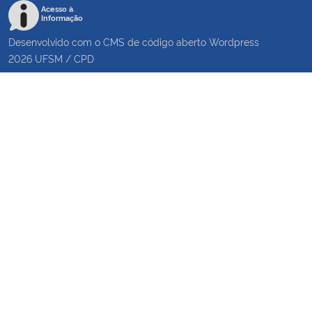
Acesso à
Informação
Desenvolvido com o CMS de código aberto
Wordpress
2026
UFSM
/
CPD