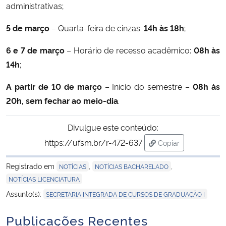
administrativas;
Secretaria-Geral
5 de março
– Quarta-feira de cinzas:
14h às 18h
;
6 e 7 de março
– Horário de recesso acadêmico:
08h às
Secretaria de Governo
14h
;
Gabinete de Segurança Institucional
A partir de 10 de março
– Início do semestre –
08h às
20h, sem fechar ao meio-dia
.
Advocacia-Geral da União
Divulgue este conteúdo:
Banco Central do Brasil
https://ufsm.br/r-472-637
Copiar
para área de trans
Planalto
Registrado em
,
,
NOTÍCIAS
NOTÍCIAS BACHARELADO
NOTÍCIAS LICENCIATURA
Assunto(s):
SECRETARIA INTEGRADA DE CURSOS DE GRADUAÇÃO I
Publicações Recentes