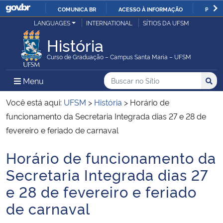
COMUNICA BR
ACESSO À INFORMAÇÃO
PARTI
Casa Civil
LANGUAGES
INTERNATIONAL
SÍTIOS DA UFSM
IR
PARA
História
Ministério da Justiça e Segurança Pública
O
Curso de Graduação – Campus Santa Maria – UFSM
CONTEÚDO
Ministério da Defesa
Buscar no no Sítio
Busca
Busca:
Menu Principal do Sítio
Menu
Busc
Ministério das Relações Exteriores
Você está aqui:
UFSM
>
História
>
Horário de
funcionamento da Secretaria Integrada dias 27 e 28 de
Ministério da Economia
fevereiro e feriado de carnaval
Horário de funcionamento da
Ministério da Infraestrutura
Início do conteúdo
Secretaria Integrada dias 27
Ministério da Agricultura, Pecuária e Abastecimento
e 28 de fevereiro e feriado
de carnaval
Ministério da Educação