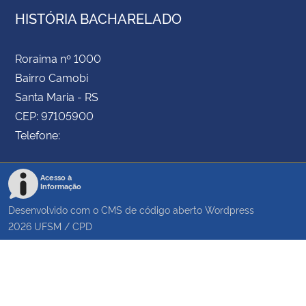
HISTÓRIA BACHARELADO
Roraima nº 1000
Bairro Camobi
Santa Maria - RS
CEP: 97105900
Telefone:
Acesso à
Informação
Desenvolvido com o CMS de código aberto
Wordpress
2026
UFSM
/
CPD