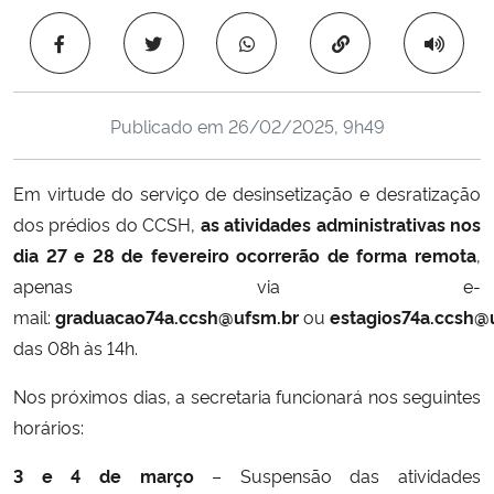
Ministério da Cidadania
Copiar para área 
Ministério da Saúde
Publicado em
26/02/2025, 9h49
Ministério de Minas e Energia
Em virtude do serviço de desinsetização e desratização
Ministério da Ciência, Tecnologia, Inovações e Comunicações
dos prédios do CCSH,
as atividades administrativas nos
dia 27 e 28 de fevereiro ocorrerão de forma remota
,
Ministério do Meio Ambiente
apenas via e-
Ministério do Turismo
mail:
graduacao74a.ccsh@ufsm.br
ou
estagios74a.ccsh@
das 08h às 14h.
Ministério do Desenvolvimento Regional
Nos próximos dias, a secretaria funcionará nos seguintes
horários:
Controladoria-Geral da União
3 e 4 de março
– Suspensão das atividades
Ministério da Mulher, da Família e dos Direitos Humanos