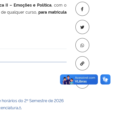
ca II – Emoções e Política
, com o
os de qualquer curso,
para matricula
 transferência
Copiar para áre
horários do 2º Semestre de 2026
icenciatura⚠