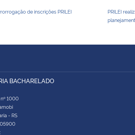
rorrogação de inscrições PRILEI
PRILEI reali
planejamen
RIA BACHARELADO
 nº 1000
Camobi
ria - RS
105900
: