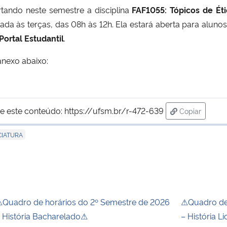
rtando neste semestre a disciplina
FAF1055: Tópicos de Éti
strada às terças, das 08h às 12h. Ela estará aberta para alun
Portal Estudantil
.
anexo abaixo:
e este conteúdo:
https://ufsm.br/r-472-639
Copiar
para área de
CIATURA
Quadro de horários do 2º Semestre de 2026
⚠Quadro de 
 História Bacharelado⚠
– História L