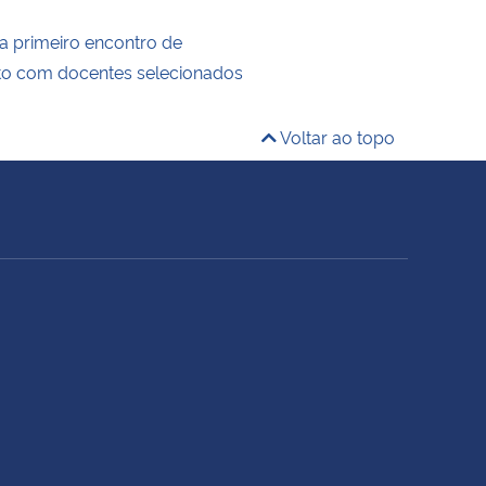
za primeiro encontro de
to com docentes selecionados
Voltar ao topo