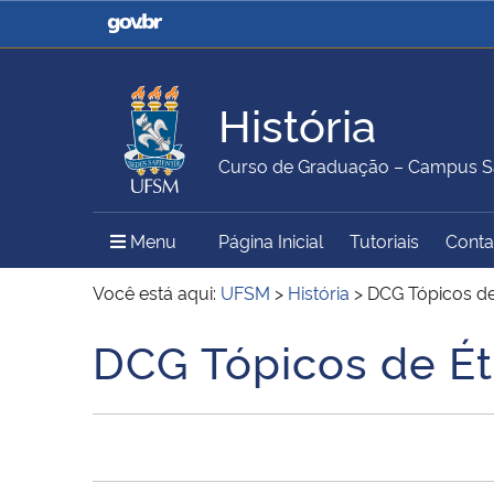
Casa Civil
Ministério da Justiça e
Segurança Pública
História
Ministério da Agricultura,
Ministério da Educação
Curso de Graduação – Campus S
Pecuária e Abastecimento
Menu Principal do Sítio
Menu
Página Inicial
Tutoriais
Conta
Ministério do Meio Ambiente
Ministério do Turismo
Você está aqui:
UFSM
>
História
>
DCG Tópicos de 
DCG Tópicos de Éti
Início do conteúdo
Secretaria de Governo
Gabinete de Segurança
Institucional