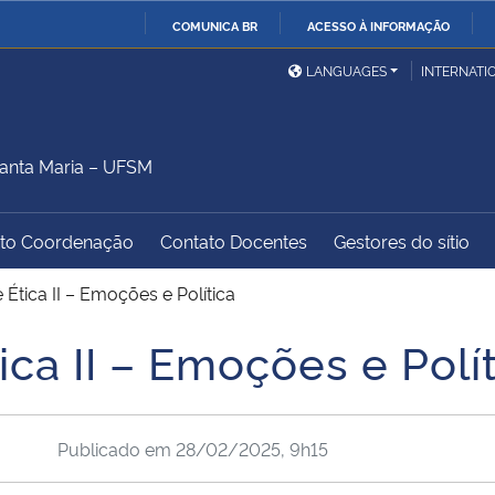
COMUNICA BR
ACESSO À INFORMAÇÃO
Ministério da Defesa
Ministério das Relações
Mini
IR
LANGUAGES
INTERNATI
Exteriores
PARA
O
Ministério da Cidadania
Ministério da Saúde
Mini
CONTEÚDO
anta Maria – UFSM
to Coordenação
Contato Docentes
Gestores do sítio
Ministério do
Controladoria-Geral da
Mini
Desenvolvimento Regional
União
Famí
Ética II – Emoções e Política
Hum
ca II – Emoções e Polít
Advocacia-Geral da União
Banco Central do Brasil
Plan
Publicado em
28/02/2025, 9h15