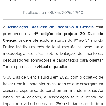
Ministério da Cidadania
Publicado em
08/05/2025, 12h10
Ministério da Saúde
A
Associação Brasileira de Incentivo à Ciência
está
Ministério de Minas e Energia
promovendo a
4ª edição do projeto 30 Dias de
Ciência,
onde é oferecido a alunos do 9º ao 3º ano do
Ministério da Ciência, Tecnologia, Inovações e Comunicações
Ensino Médio um mês de total imersão na pesquisa e
metodologia científica sob orientação de mentores,
Ministério do Meio Ambiente
pesquisadores sonhadores e capacitados para orientar.
Todo o processo é
virtual e gratuito.
Ministério do Turismo
O 30 Dias de Ciência surgiu em 2020 com o objetivo de
Ministério do Desenvolvimento Regional
trazer uma luz para alguns estudantes que enxergam na
ciência a esperança de construir um mundo melhor. Ao
Controladoria-Geral da União
longo de 4 edições, a associação teve a honra de
impactar a vida de cerca de 250 estudantes de todo o
Ministério da Mulher, da Família e dos Direitos Humanos