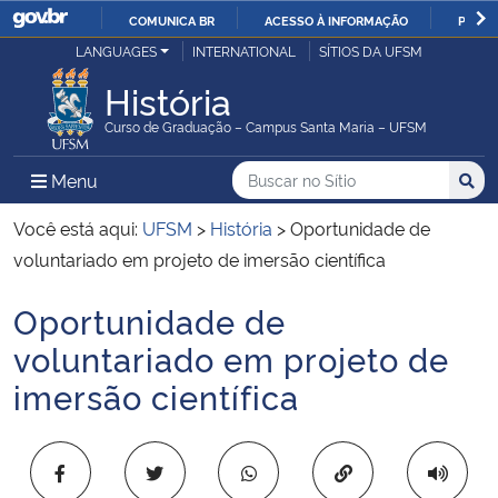
COMUNICA BR
ACESSO À INFORMAÇÃO
PARTI
Casa Civil
LANGUAGES
INTERNATIONAL
SÍTIOS DA UFSM
IR
PARA
História
Ministério da Justiça e Segurança Pública
O
Curso de Graduação – Campus Santa Maria – UFSM
CONTEÚDO
Ministério da Defesa
Buscar no no Sítio
Busca
Busca:
Menu Principal do Sítio
Menu
Busc
Ministério das Relações Exteriores
Você está aqui:
UFSM
>
História
>
Oportunidade de
voluntariado em projeto de imersão científica
Ministério da Economia
Oportunidade de
Início do conteúdo
Ministério da Infraestrutura
voluntariado em projeto de
imersão científica
Ministério da Agricultura, Pecuária e Abastecimento
Ministério da Educação
Copiar para área 