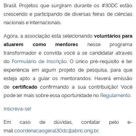
Brasil. Projetos que surgiram durante os #30DC estão
crescendo e participando de diversas feiras de ciências
Secretaria-Geral
nacionais e internacionais.
Secretaria de Governo
Agora, a associação está selecionando
voluntários para
atuarem como mentores
nesse programa
Gabinete de Segurança Institucional
transformador e convida você a se candidatar através
do
Formulário de Inscrição
. O único pré-requisito é ter
Advocacia-Geral da União
experiência em algum projeto de pesquisa, para que
esteja apto a guiar os mentorandos. Haverá emissão
Banco Central do Brasil
de
certificado
confirmando a sua contribuição! Você
pode ler mais sobre essa oportunidade no
Regulamento
.
Planalto
Inscreva-se!
Em caso de dúvidas, contatar pelo e-
mail
coordenacaogeral30dc@abric.ong.br
.