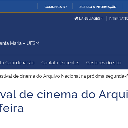
COMUNICA BR
ACESSO À INFORMAÇÃO
Ministério da Defesa
Ministério das Relações
Mini
IR
LANGUAGES
INTERNATI
Exteriores
PARA
O
Ministério da Cidadania
Ministério da Saúde
Mini
CONTEÚDO
anta Maria – UFSM
to Coordenação
Contato Docentes
Gestores do sítio
Ministério do
Controladoria-Geral da
Mini
Desenvolvimento Regional
União
Famí
stival de cinema do Arquivo Nacional na próxima segunda-f
Hum
val de cinema do Arqui
Advocacia-Geral da União
Banco Central do Brasil
Plan
eira