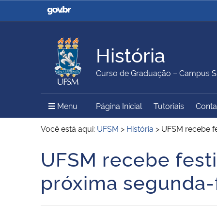
Casa Civil
Ministério da Justiça e
Segurança Pública
História
Ministério da Agricultura,
Ministério da Educação
Curso de Graduação – Campus S
Pecuária e Abastecimento
Menu Principal do Sítio
Menu
Página Inicial
Tutoriais
Conta
Ministério do Meio Ambiente
Ministério do Turismo
Você está aqui:
UFSM
>
História
>
UFSM recebe fe
UFSM recebe festi
Início do conteúdo
Secretaria de Governo
Gabinete de Segurança
próxima segunda-f
Institucional