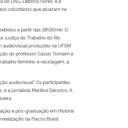
ora do DAG, Débora Flores, e a
aos voluntários que atuaram na
bidos a partir das 18h30min. O
a Justiça do Trabalho do Rio
um audiovisual produzido na UFSM
tação do professor Cássio Tomaim e
trabalho feminino e reciclagem, a
o audiovisual”. Os participantes
e a jornalista Marilice Daronco. A
veira.
duação e pós-graduação em História
ealização da Flacso Brasil.