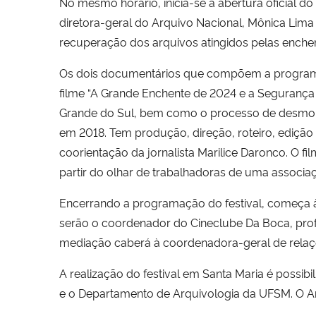
No mesmo horário, inicia-se a abertura oficial do 
diretora-geral do Arquivo Nacional, Mônica Li
recuperação dos arquivos atingidos pelas enche
Os dois documentários que compõem a programaç
filme “A Grande Enchente de 2024 e a Segurança d
Grande do Sul, bem como o processo de desmobil
em 2018. Tem produção, direção, roteiro, edição 
coorientação da jornalista Marilice Daronco. O f
partir do olhar de trabalhadoras de uma associa
Encerrando a programação do festival, começa à
serão o coordenador do Cineclube Da Boca, profe
mediação caberá à coordenadora-geral de relações
A realização do festival em Santa Maria é possi
e o Departamento de Arquivologia da UFSM. O Ar