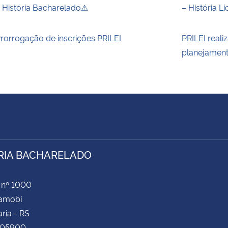
 História Bacharelado⚠
– História L
rorrogação de inscrições PRILEI
PRILEI reali
planejamen
RIA BACHARELADO
 nº 1000
Camobi
ria - RS
105900