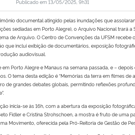
Publicado em
13/05/2025, 9h31
rimônio documental atingido pelas inundações que assolara
ções sediadas em Porto Alegre), o Arquivo Nacional trará a 
Cinema de Arquivo. O Centro de Convenções da UFSM recebe 
 que inclui exibição de documentários, exposição fotográf
produção audiovisual.
eve em Porto Alegre e Manaus na semana passada, e – depois 
os. O tema desta edição é “Memórias da terra em filmes de 
tro de grandes debates globais, permitindo reflexões profund
”.
inicia-se às 16h, com a abertura da exposição fotográfica 
to Fidler e Cristina Strohschoen, a mostra é fruto de uma 
rama Movimento, oferecida pela Pró-Reitoria de Gestão de Pe