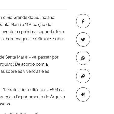
m o Rio Grande do Sul no ano
Santa Maria a 10º edição do
o evento na próxima segunda-feira
ica, homenagens e reflexões sobre
de Santa Maria – vai passar por
arquivo”. De acordo com a
as sobre as vivências e as
Copiar para áre
“Retratos de resiliência: UFSM na
parceria o Departamento de Arquivo
ssoas.