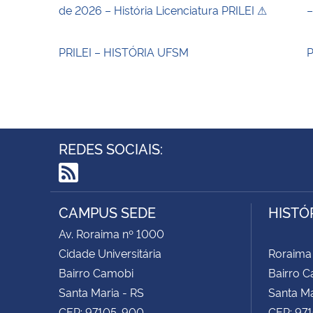
de 2026 – História Licenciatura PRILEI ⚠
–
PRILEI – HISTÓRIA UFSM
P
REDES SOCIAIS:
RSS
CAMPUS SEDE
HISTÓ
Av. Roraima nº 1000
Cidade Universitária
Roraima
Bairro Camobi
Bairro 
Santa Maria - RS
Santa Ma
CEP: 97105-900
CEP: 97