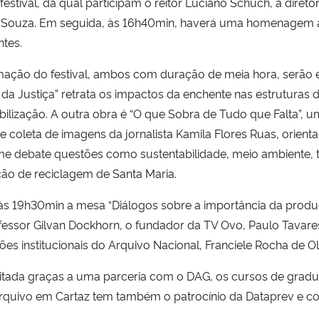
festival, da qual participam o reitor Luciano Schuch, a diret
ma Souza. Em seguida, às 16h40min, haverá uma homenagem 
ntes.
ão do festival, ambos com duração de meia hora, serão exi
a Justiça” retrata os impactos da enchente nas estruturas d
ização. A outra obra é “O que Sobra de Tudo que Falta”, 
e coleta de imagens da jornalista Kamila Flores Ruas, orien
ilme debate questões como sustentabilidade, meio ambiente, 
ção de reciclagem de Santa Maria.
s 19h30min a mesa “Diálogos sobre a importância da produçã
ssor Gilvan Dockhorn, o fundador da TV Ovo, Paulo Tavares, 
 institucionais do Arquivo Nacional, Franciele Rocha de Oli
bilitada graças a uma parceria com o DAG, os cursos de gra
quivo em Cartaz tem também o patrocínio da Dataprev e corr