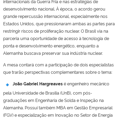
internacionais da Guerra Fria e nas estratégias de
desenvolvimento nacional. À época, o acordo gerou
Secretaria-Geral
grande repercussão internacional, especialmente nos
Estados Unidos, que pressionaram ambas as partes para
Secretaria de Governo
restringir riscos de proliferação nuclear. O Brasil via na
parceria uma oportunidade de acesso à tecnologia de
Gabinete de Segurança Institucional
ponta e desenvolvimento energético, enquanto a
Alemanha buscava preservar sua indústria nuclear.
Advocacia-Geral da União
A mesa contará com a participação de dois especialistas
Banco Central do Brasil
que trarão perspectivas complementares sobre o tema:
Planalto
João Gabriel Hargreaves
é engenheiro mecânico
pela Universidade de Brasília (UnB), com pós-
graduações em Engenharia de Solda e Inspeção na
Alemanha. Possui também MBA em Gestão Empresarial
(FGV) e especialização em Inovação no Setor de Energia