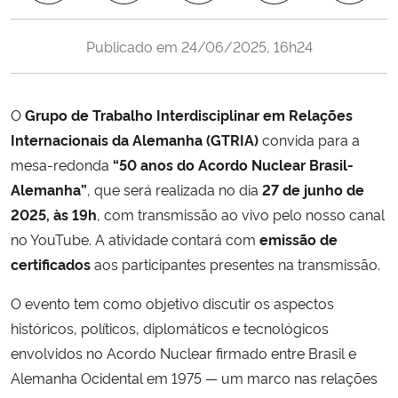
Ministério da Cidadania
Publicado em
24/06/2025, 16h24
Ministério da Saúde
Ministério de Minas e Energia
O
Grupo de Trabalho Interdisciplinar em Relações
Internacionais da Alemanha (GTRIA)
convida para a
Ministério da Ciência, Tecnologia, Inovações e Comunicações
mesa-redonda
“50 anos do Acordo Nuclear Brasil-
Alemanha”
, que será realizada no dia
27 de junho de
Ministério do Meio Ambiente
2025, às 19h
, com transmissão ao vivo pelo nosso canal
no YouTube. A atividade contará com
emissão de
Ministério do Turismo
certificados
aos participantes presentes na transmissão.
Ministério do Desenvolvimento Regional
O evento tem como objetivo discutir os aspectos
históricos, políticos, diplomáticos e tecnológicos
Controladoria-Geral da União
envolvidos no Acordo Nuclear firmado entre Brasil e
Alemanha Ocidental em 1975 — um marco nas relações
Ministério da Mulher, da Família e dos Direitos Humanos