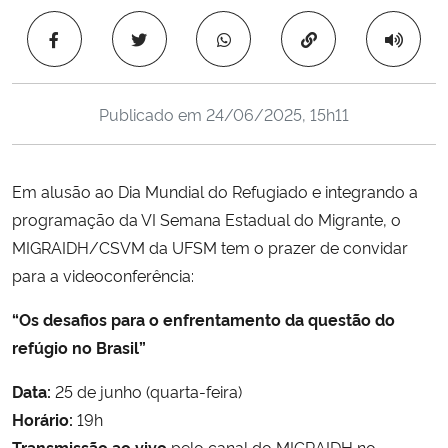
Ministério da Cidadania
Copiar para área 
Ministério da Saúde
Publicado em
24/06/2025, 15h11
Ministério de Minas e Energia
Ministério da Ciência, Tecnologia, Inovações e Comunicações
Em alusão ao Dia Mundial do Refugiado e integrando a
programação da VI Semana Estadual do Migrante, o
Ministério do Meio Ambiente
MIGRAIDH/CSVM da UFSM tem o prazer de convidar
para a videoconferência:
Ministério do Turismo
“Os desafios para o enfrentamento da questão do
Ministério do Desenvolvimento Regional
refúgio no Brasil”
Controladoria-Geral da União
Data:
25 de junho (quarta-feira)
Horário:
19h
Ministério da Mulher, da Família e dos Direitos Humanos
Transmissão ao vivo
pelo canal do MIGRAIDH no