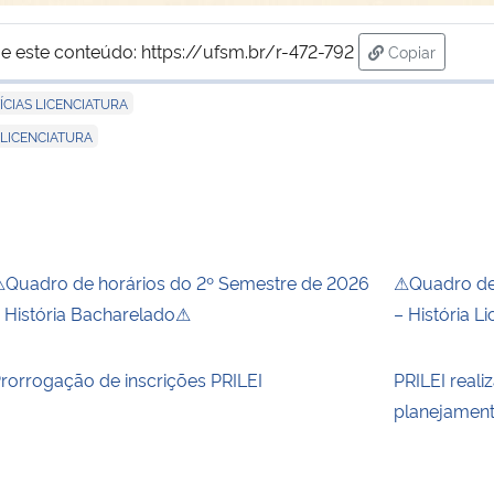
e este conteúdo:
https://ufsm.br/r-472-792
Copiar
para área de
ÍCIAS LICENCIATURA
 LICENCIATURA
Quadro de horários do 2º Semestre de 2026
⚠Quadro de 
 História Bacharelado⚠
– História L
rorrogação de inscrições PRILEI
PRILEI reali
planejamen