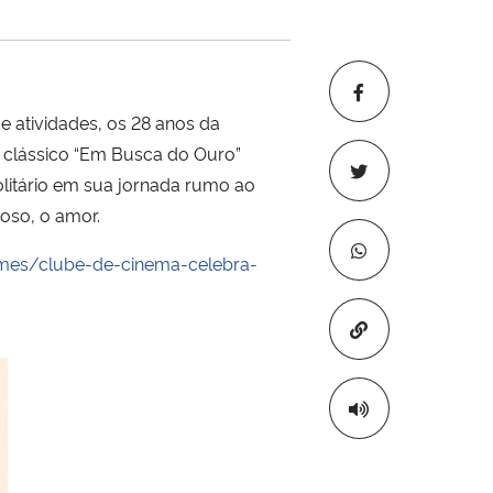
 atividades, os 28 anos da
 o clássico “Em Busca do Ouro”
olitário em sua jornada rumo ao
oso, o amor.
-mes/clube-de-cinema-celebra-
Copiar para áre