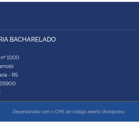
RIA BACHARELADO
 nº 1000
Camobi
ria - RS
105900
:
Desenvolvido com o CMS de código aberto
Wordpress