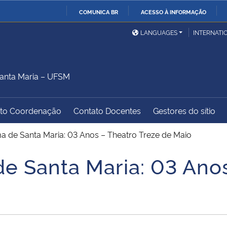
COMUNICA BR
ACESSO À INFORMAÇÃO
Ministério da Defesa
Ministério das Relações
Mini
IR
LANGUAGES
INTERNATI
Exteriores
PARA
O
Ministério da Cidadania
Ministério da Saúde
Mini
CONTEÚDO
anta Maria – UFSM
to Coordenação
Contato Docentes
Gestores do sítio
Ministério do
Controladoria-Geral da
Mini
Desenvolvimento Regional
União
Famí
a de Santa Maria: 03 Anos – Theatro Treze de Maio
Hum
e Santa Maria: 03 Anos
Advocacia-Geral da União
Banco Central do Brasil
Plan