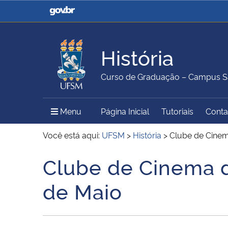
Casa Civil
Ministério da Justiça e
Segurança Pública
História
Ministério da Agricultura,
Ministério da Educação
Curso de Graduação – Campus S
Pecuária e Abastecimento
Menu Principal do Sítio
Menu
Página Inicial
Tutoriais
Conta
Ministério do Meio Ambiente
Ministério do Turismo
Você está aqui:
UFSM
>
História
>
Clube de Cinem
Clube de Cinema d
Início do conteúdo
Secretaria de Governo
Gabinete de Segurança
de Maio
Institucional