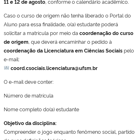
11 e 12 de agosto
, conforme o calendário acadêmico.
Secretaria-Geral
Caso o curso de origem não tenha liberado o Portal do
Aluno para essa finalidade, o(a) estudante poderá
Secretaria de Governo
solicitar a matrícula por meio da
coordenação do curso
de origem
, que deverá encaminhar o pedido à
Gabinete de Segurança Institucional
coordenação da Licenciatura em Ciências Sociais
pelo
e-mail:
Advocacia-Geral da União
coord.csociais.licenciatura@ufsm.br
Banco Central do Brasil
O e-mail deve conter:
Número de matrícula
Planalto
Nome completo do(a) estudante
Objetivo da disciplina:
Compreender o jogo enquanto fenômeno social, partido