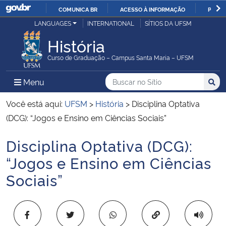
COMUNICA BR
ACESSO À INFORMAÇÃO
PARTI
Casa Civil
LANGUAGES
INTERNATIONAL
SÍTIOS DA UFSM
IR
PARA
História
Ministério da Justiça e Segurança Pública
O
Curso de Graduação – Campus Santa Maria – UFSM
CONTEÚDO
Ministério da Defesa
Buscar no no Sítio
Busca
Busca:
Menu Principal do Sítio
Menu
Busc
Ministério das Relações Exteriores
Você está aqui:
UFSM
>
História
>
Disciplina Optativa
(DCG): “Jogos e Ensino em Ciências Sociais”
Ministério da Economia
Disciplina Optativa (DCG):
Início do conteúdo
Ministério da Infraestrutura
“Jogos e Ensino em Ciências
Sociais”
Ministério da Agricultura, Pecuária e Abastecimento
Ministério da Educação
Copiar para área 