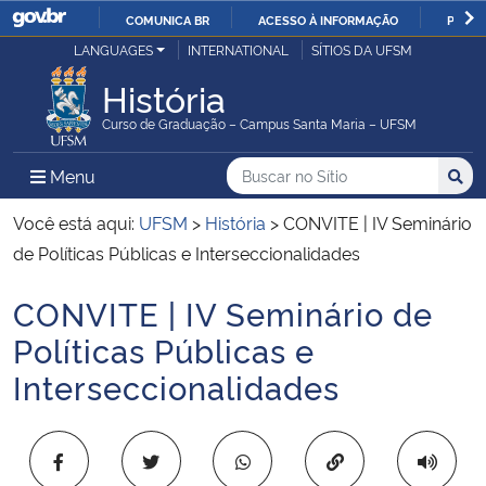
COMUNICA BR
ACESSO À INFORMAÇÃO
PARTI
Casa Civil
LANGUAGES
INTERNATIONAL
SÍTIOS DA UFSM
IR
PARA
História
Ministério da Justiça e Segurança Pública
O
Curso de Graduação – Campus Santa Maria – UFSM
CONTEÚDO
Ministério da Defesa
Buscar no no Sítio
Busca
Busca:
Menu Principal do Sítio
Menu
Busc
Ministério das Relações Exteriores
Você está aqui:
UFSM
>
História
>
CONVITE | IV Seminário
de Políticas Públicas e Interseccionalidades
Ministério da Economia
CONVITE | IV Seminário de
Início do conteúdo
Ministério da Infraestrutura
Políticas Públicas e
Interseccionalidades
Ministério da Agricultura, Pecuária e Abastecimento
Ministério da Educação
Copiar para área 