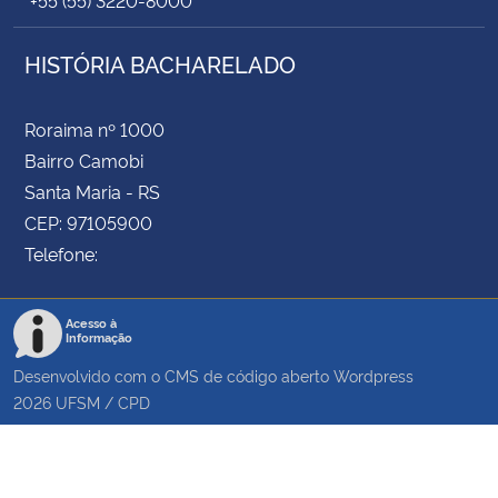
HISTÓRIA BACHARELADO
Roraima nº 1000
Bairro Camobi
Santa Maria - RS
CEP: 97105900
Telefone:
Acesso à
Informação
Desenvolvido com o CMS de código aberto
Wordpress
2026
UFSM
/
CPD