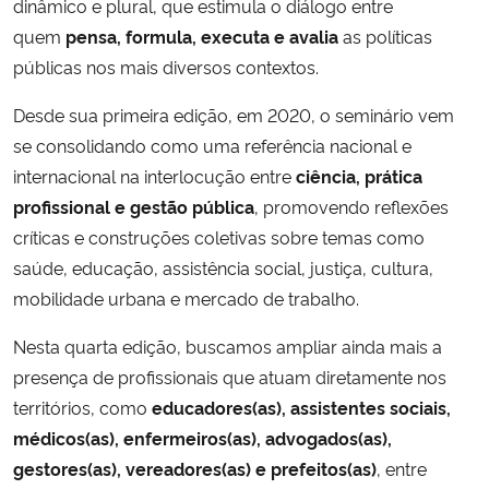
dinâmico e plural, que estimula o diálogo entre
quem
pensa, formula, executa e avalia
as políticas
Secretaria-Geral
públicas nos mais diversos contextos.
Secretaria de Governo
Desde sua primeira edição, em 2020, o seminário vem
se consolidando como uma referência nacional e
Gabinete de Segurança Institucional
internacional na interlocução entre
ciência, prática
profissional e gestão pública
, promovendo reflexões
Advocacia-Geral da União
críticas e construções coletivas sobre temas como
saúde, educação, assistência social, justiça, cultura,
Banco Central do Brasil
mobilidade urbana e mercado de trabalho.
Planalto
Nesta quarta edição, buscamos ampliar ainda mais a
presença de profissionais que atuam diretamente nos
territórios, como
educadores(as), assistentes sociais,
médicos(as), enfermeiros(as), advogados(as),
gestores(as), vereadores(as) e prefeitos(as)
, entre