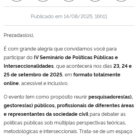
Ministério da Cidadania
Publicado em
14/08/2025, 16h11
Ministério da Saúde
Prezadas(os),
Ministério de Minas e Energia
É com grande alegria que convidamos você para
Ministério da Ciência, Tecnologia, Inovações e Comunicações
participar do
IV Seminário de Políticas Públicas e
Interseccionalidades
, que acontecerá nos dias
23, 24 e
Ministério do Meio Ambiente
25 de setembro de 2025
, em
formato totalmente
online
, acessível e inclusivo.
Ministério do Turismo
O evento tem como propósito reunir
pesquisadores(as),
Ministério do Desenvolvimento Regional
gestores(as) públicos, profissionais de diferentes áreas
e representantes da sociedade civil
para debater as
Controladoria-Geral da União
políticas públicas sob múltiplas perspectivas teóricas,
metodológicas e interseccionais. Trata-se de um espaço
Ministério da Mulher, da Família e dos Direitos Humanos