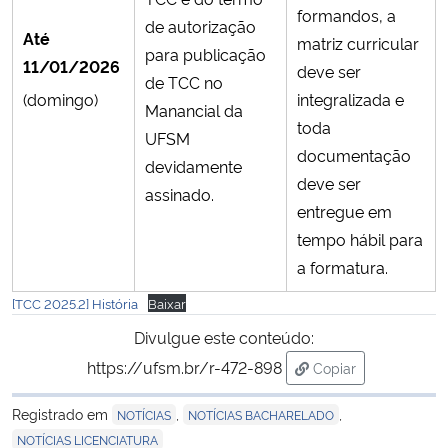
formandos, a
de autorização
Até
matriz curricular
para publicação
11/01/2026
deve ser
de TCC no
(domingo)
integralizada e
Manancial da
toda
UFSM
documentação
devidamente
deve ser
assinado.
entregue em
tempo hábil para
a formatura.
[TCC 2025.2] História
Baixar
Divulgue este conteúdo:
https://ufsm.br/r-472-898
Copiar
para área de trans
Registrado em
,
,
NOTÍCIAS
NOTÍCIAS BACHARELADO
NOTÍCIAS LICENCIATURA