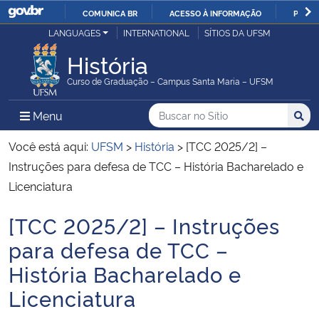
COMUNICA BR
ACESSO À INFORMAÇÃO
PARTI
Casa Civil
LANGUAGES
INTERNATIONAL
SÍTIOS DA UFSM
IR
PARA
História
Ministério da Justiça e Segurança Pública
O
Curso de Graduação – Campus Santa Maria – UFSM
CONTEÚDO
Ministério da Defesa
Buscar no no Sítio
Busca
Busca:
Menu Principal do Sítio
Menu
Busc
Ministério das Relações Exteriores
Você está aqui:
UFSM
>
História
>
[TCC 2025/2] –
Instruções para defesa de TCC – História Bacharelado e
Ministério da Economia
Licenciatura
[TCC 2025/2] – Instruções
Ministério da Infraestrutura
Início do conteúdo
para defesa de TCC –
Ministério da Agricultura, Pecuária e Abastecimento
História Bacharelado e
Licenciatura
Ministério da Educação