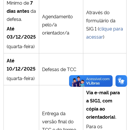
Mínimo de
7
dias antes
da
Através do
Agendamento
defesa.
formulário da
pelo/a
Até
SIG 1 (
clique para
orientador/a
03/12/2025
acessar
)
(quarta-feira)
Até
10/12/2025
Defesas de TCC
(quarta-feira)
Via e-mail para
a SIG1, com
cópia ao
Entrega da
orientador(a).
versão final do
Para os
TCC e do termo