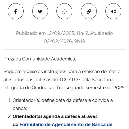
Ministério da Cidadania
Copiar para área 
Ministério da Saúde
Publicado em
12/09/2025, 11h42
. Atualizado
Ministério de Minas e Energia
02/02/2026, 9h49
Ministério da Ciência, Tecnologia, Inovações e Comunicações
Prezada Comunidade Acadêmica,
Ministério do Meio Ambiente
Seguem abaixo as instruções para a emissão de atas e
atestados das defesas de TCC/TCG pela Secretaria
Ministério do Turismo
Integrada de Graduação I no segundo semestre de 2025:
Ministério do Desenvolvimento Regional
Orientador(a) define data da defesa e convida a
banca;
Controladoria-Geral da União
Orientador(a) agenda a defesa através
do
Formulário de Agendamento de Banca de
Ministério da Mulher, da Família e dos Direitos Humanos