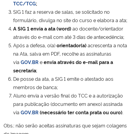
TCC/TCG
;
SIG 1 faz a reserva de salas, se solicitado no
Secretaria-Geral
formulário, divulga no site do curso e elabora a ata;
A SIG 1 envia a ata (word)
ao docente/orientador
Secretaria de Governo
através do e-mail com até 3 dias de antecedência;
Após a defesa, o(a)
orientador(a)
acrescenta a nota
Gabinete de Segurança Institucional
na Ata, salva em PDF, recolhe as assinaturas
via
GOV.BR
e
envia através do e-mail para a
Advocacia-Geral da União
secretaria
;
Banco Central do Brasil
De posse da ata, a SIG 1 emite o atestado aos
membros de banca;
Planalto
Aluno envia a versão final do TCC e a autorização
para publicação (documento em anexo) assinada
via
GOV.BR
(necessário ter conta prata ou ouro)
.
Obs.: não serão aceitas assinaturas que sejam colagens
de imagem.