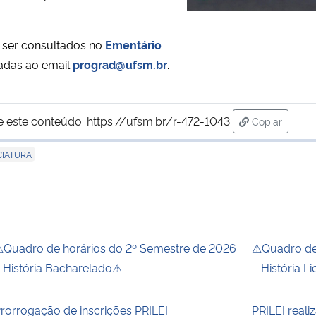
m ser consultados no
Ementário
tadas ao email
prograd@ufsm.br
.
e este conteúdo:
https://ufsm.br/r-472-1043
Copiar
para área d
CIATURA
Quadro de horários do 2º Semestre de 2026
⚠Quadro de 
 História Bacharelado⚠
– História L
rorrogação de inscrições PRILEI
PRILEI reali