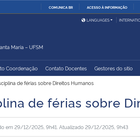
COMUNICA BR
ACESSO À INFORMAÇÃO
Ministério da Defesa
Ministério das Relações
Mini
IR
LANGUAGES
INTERNATI
Exteriores
PARA
O
Ministério da Cidadania
Ministério da Saúde
Mini
CONTEÚDO
anta Maria – UFSM
to Coordenação
Contato Docentes
Gestores do sítio
Ministério do
Controladoria-Geral da
Mini
Desenvolvimento Regional
União
Famí
ciplina de férias sobre Direitos Humanos
Hum
lina de férias sobre D
Advocacia-Geral da União
Banco Central do Brasil
Plan
ado em
29/12/2025, 9h41
. Atualizado
29/12/2025, 9h43