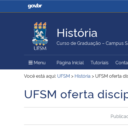
Casa Civil
Ministério da Justiça e
Segurança Pública
História
Ministério da Agricultura,
Ministério da Educação
Curso de Graduação – Campus S
Pecuária e Abastecimento
Menu Principal do Sítio
Menu
Página Inicial
Tutoriais
Conta
Ministério do Meio Ambiente
Ministério do Turismo
Você está aqui:
UFSM
>
História
>
UFSM oferta dis
UFSM oferta discip
Início do conteúdo
Secretaria de Governo
Gabinete de Segurança
Institucional
Public