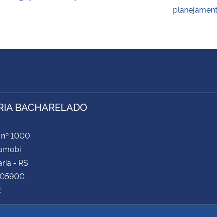
planejamen
RIA BACHARELADO
 nº 1000
Camobi
ria - RS
105900
: