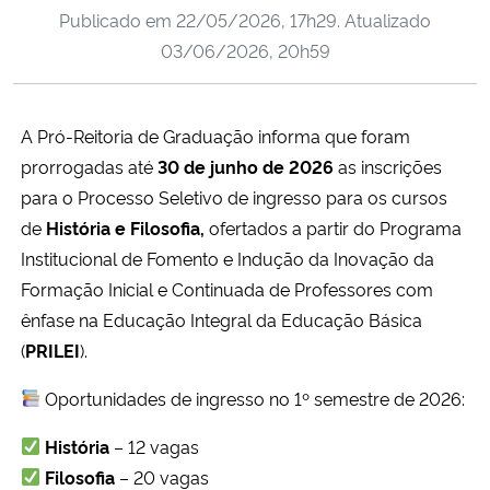
Publicado em
22/05/2026, 17h29
. Atualizado
Ministério da Cidadania
03/06/2026, 20h59
Ministério da Saúde
A Pró-Reitoria de Graduação informa que foram
Ministério de Minas e Energia
prorrogadas até
30 de junho de 2026
as inscrições
Ministério da Ciência, Tecnologia, Inovações e Comunicações
para o Processo Seletivo de ingresso para os cursos
de
História e Filosofia,
ofertados a partir do Programa
Ministério do Meio Ambiente
Institucional de Fomento e Indução da Inovação da
Formação Inicial e Continuada de Professores com
Ministério do Turismo
ênfase na Educação Integral da Educação Básica
(
PRILEI
).
Ministério do Desenvolvimento Regional
Oportunidades de ingresso no 1º semestre de 2026:
Controladoria-Geral da União
História
– 12 vagas
Filosofia
– 20 vagas
Ministério da Mulher, da Família e dos Direitos Humanos