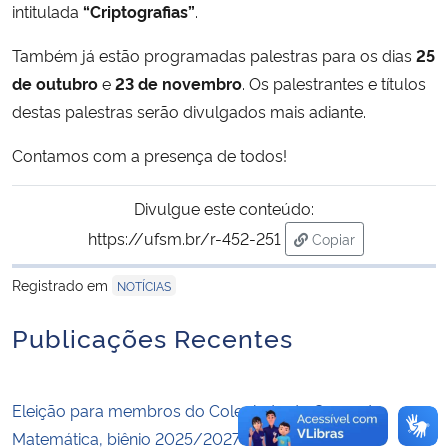
intitulada
“Criptografias”
.
Secretaria-Geral
Também já estão programadas palestras para os dias
25
de outubro
e
23 de novembro
. Os palestrantes e títulos
Secretaria de Governo
destas palestras serão divulgados mais adiante.
Gabinete de Segurança Institucional
Contamos com a presença de todos!
Advocacia-Geral da União
Divulgue este conteúdo:
https://ufsm.br/r-452-251
Copiar
Banco Central do Brasil
para área de trans
Registrado em
NOTÍCIAS
Planalto
Publicações Recentes
Eleição para membros do Colegiado do Curso de
Matemática, biênio 2025/2027