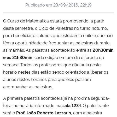
Publicado em
23/09/2016, 22h19
Ministério da Cidadania
Ministério da Saúde
O Curso de Matemática estará promovendo, a partir
deste semestre, o Ciclo de Palestras no turno noturno,
Ministério de Minas e Energia
para beneficiar os alunos que estudam à noite e que não
têm a oportunidade de frequentar as palestras durante
Ministério da Ciência, Tecnologia, Inovações e Comunicações
as manhãs. As palestras acontecerão entre as
20h30min
e as 21h30min
, cada edição em um dia diferente da
Ministério do Meio Ambiente
semana. Todos os professores que dão aula neste
horário nestes dias estão sendo orientados a liberar os
Ministério do Turismo
alunos nestes horários para que eles possam
acompanhar as palestras.
Ministério do Desenvolvimento Regional
A primeira palestra acontecerá já na próxima segunda-
Controladoria-Geral da União
feira, no horário informado, na
sala 1234
. O palestrante
será o
Prof. João Roberto Lazzarin
, com a palestra
Ministério da Mulher, da Família e dos Direitos Humanos