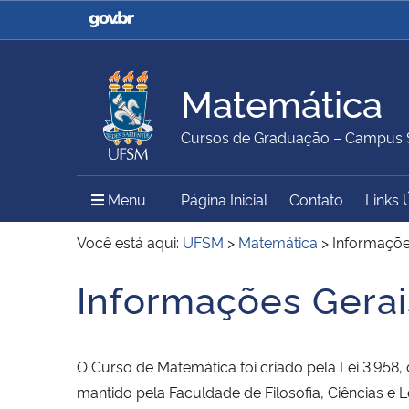
Casa Civil
Ministério da Justiça e
Segurança Pública
Matemática
Ministério da Agricultura,
Ministério da Educação
Cursos de Graduação – Campus 
Pecuária e Abastecimento
Menu Principal do Sítio
Menu
Página Inicial
Contato
Links 
Ministério do Meio Ambiente
Ministério do Turismo
Você está aqui:
UFSM
>
Matemática
>
Informaçõe
Informações Gerai
Início do conteúdo
Secretaria de Governo
Gabinete de Segurança
Institucional
O Curso de Matemática foi criado pela Lei 3.958,
mantido pela Faculdade de Filosofia, Ciências e