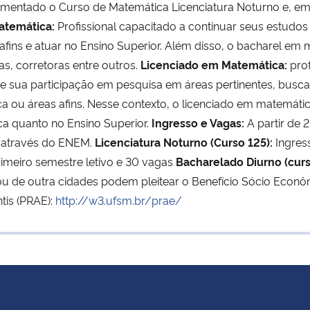
lementado o Curso de Matemática Licenciatura Noturno e, em
atemática:
Profissional capacitado a continuar seus estudo
ins e atuar no Ensino Superior. Além disso, o bacharel em
s, corretoras entre outros.
Licenciado em Matemática:
prof
 de sua participação em pesquisa em áreas pertinentes, bus
u áreas afins. Nesse contexto, o licenciado em matemátic
a quanto no Ensino Superior.
Ingresso e Vagas:
A partir de 
) através do ENEM.
Licenciatura Noturno (Curso 125):
Ingres
imeiro semestre letivo e 30 vagas
Bacharelado Diurno (curs
u de outra cidades podem pleitear o Benefício Sócio Econô
tis (PRAE):
http://w3.ufsm.br/prae/