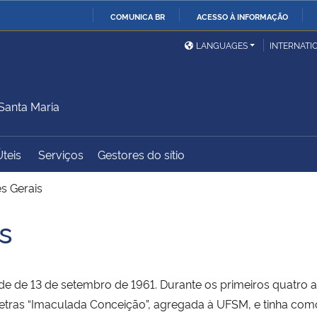
COMUNICA BR
ACESSO À INFORMAÇÃO
Ministério da Defesa
Ministério das Relações
Mini
IR
LANGUAGES
INTERNATI
Exteriores
PARA
O
Ministério da Cidadania
Ministério da Saúde
Mini
CONTEÚDO
Santa Maria
Úteis
Serviços
Gestores do sítio
Ministério do
Controladoria-Geral da
Mini
Desenvolvimento Regional
União
Famí
s Gerais
Hum
s
Advocacia-Geral da União
Banco Central do Brasil
Plan
 de de 13 de setembro de 1961. Durante os primeiros quatro 
 Letras “Imaculada Conceição”, agregada à UFSM, e tinha como