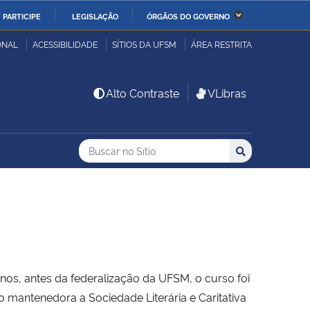
PARTICIPE
LEGISLAÇÃO
ÓRGÃOS DO GOVERNO
stério da Economia
Ministério da Infraestrutura
ONAL
ACESSIBILIDADE
SÍTIOS DA UFSM
ÁREA RESTRITA
stério de Minas e Energia
Ministério da Ciência,
Alto Contraste
VLibras
Tecnologia, Inovações e
Comunicações
Buscar no no Sítio
Busca
Busca:
Buscar
stério da Mulher, da
Secretaria-Geral
lia e dos Direitos
anos
alto
anos, antes da federalização da UFSM, o curso foi
 mantenedora a Sociedade Literária e Caritativa