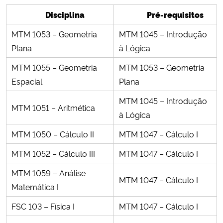
Ministério da Cidadania
Disciplina
Pré-requisitos
MTM 1053 – Geometria
MTM 1045 – Introdução
Ministério da Saúde
Plana
à Lógica
Ministério de Minas e Energia
MTM 1055 – Geometria
MTM 1053 – Geometria
Espacial
Plana
Ministério da Ciência, Tecnologia, Inovações e Comunicações
MTM 1045 – Introdução
MTM 1051 – Aritmética
à Lógica
Ministério do Meio Ambiente
MTM 1050 – Cálculo II
MTM 1047 – Cálculo I
Ministério do Turismo
MTM 1052 – Cálculo III
MTM 1047 – Cálculo I
Ministério do Desenvolvimento Regional
MTM 1059 – Análise
MTM 1047 – Cálculo I
Matemática I
Controladoria-Geral da União
FSC 103 – Física I
MTM 1047 – Cálculo I
Ministério da Mulher, da Família e dos Direitos Humanos