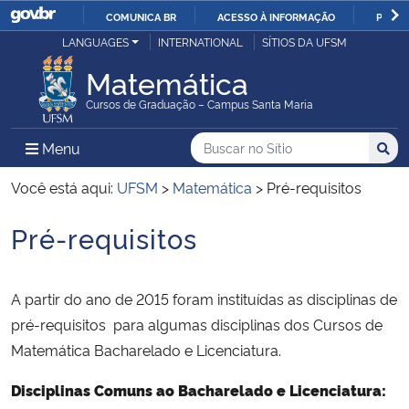
COMUNICA BR
ACESSO À INFORMAÇÃO
PARTI
Casa Civil
LANGUAGES
INTERNATIONAL
SÍTIOS DA UFSM
IR
PARA
Matemática
Ministério da Justiça e Segurança Pública
O
Cursos de Graduação – Campus Santa Maria
CONTEÚDO
Ministério da Defesa
Buscar no no Sítio
Busca
Busca:
Menu Principal do Sítio
Menu
Busc
Ministério das Relações Exteriores
Você está aqui:
UFSM
>
Matemática
>
Pré-requisitos
Pré-requisitos
Ministério da Economia
Início do conteúdo
Ministério da Infraestrutura
A partir do ano de 2015 foram instituídas as disciplinas de
pré-requisitos para algumas disciplinas dos Cursos de
Ministério da Agricultura, Pecuária e Abastecimento
Matemática Bacharelado e Licenciatura.
Ministério da Educação
Disciplinas Comuns ao Bacharelado e Licenciatura: