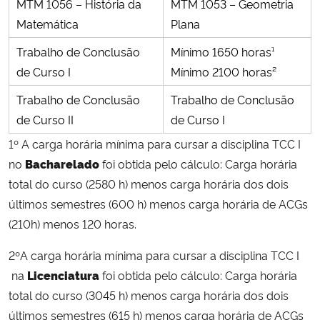
MTM 1056 – História da
MTM 1053 – Geometria
Matemática
Plana
Secretaria-Geral
Trabalho de Conclusão
Mínimo 1650 horas¹
de Curso I
Mínimo 2100 horas²
Secretaria de Governo
Trabalho de Conclusão
Trabalho de Conclusão
Gabinete de Segurança Institucional
de Curso II
de Curso I
1º A carga horária mínima para cursar a disciplina TCC I
Advocacia-Geral da União
no
Bacharelado
foi obtida pelo cálculo: Carga horária
total do curso (2580 h) menos carga horária dos dois
Banco Central do Brasil
últimos semestres (600 h) menos carga horária de ACGs
(210h) menos 120 horas.
Planalto
2ºA carga horária mínima para cursar a disciplina TCC I
na
Licenciatura
foi obtida pelo cálculo: Carga horária
total do curso (3045 h) menos carga horária dos dois
últimos semestres (615 h) menos carga horária de ACGs