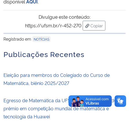
disponível
AQUI
.
Secretaria-Geral
Divulgue este conteúdo:
https://ufsm.br/r-452-270
Copiar
Secretaria de Governo
para área de trans
Registrado em
NOTÍCIAS
Gabinete de Segurança Institucional
Publicações Recentes
Advocacia-Geral da União
Eleição para membros do Colegiado do Curso de
Banco Central do Brasil
Matemática, biênio 2025/2027
Planalto
Egresso de Matemática da UFSM orienta equipe a duplo
prêmio em competição mundial de matemática e
tecnologia da Huawei