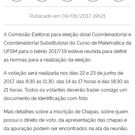
Ministério da Cidadania
Publicado em
09/06/2017, 19h21
Ministério da Saúde
A Comissão Eleitoral para eleição do(a) Coordenador(a) e
Ministério de Minas e Energia
Coordenador(a) Substituto(a) do Curso de Matemática da
UFSM para o biênio 2017/19 esteve reunida para definir
Ministério da Ciência, Tecnologia, Inovações e Comunicações
as normas para a realização da eleição.
Ministério do Meio Ambiente
A votação será realizada nos dias 22 e 23 de junho de
2017, das 8:30 às 11:30, das 14 às 17 horas e das 18:30 às
Ministério do Turismo
21 horas. Todos os votantes deverão trazer consigo um
documento de identificação com foto.
Ministério do Desenvolvimento Regional
Mais detalhes sobre a Inscrição de Chapas, sobre quem
Controladoria-Geral da União
possui o direito de voto, da apresentação das chapas e
da apuração podem ser encontrados na ata da reunião,
Ministério da Mulher, da Família e dos Direitos Humanos