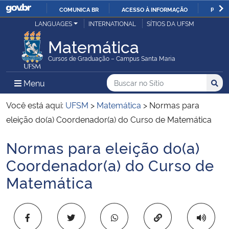
COMUNICA BR
ACESSO À INFORMAÇÃO
PARTI
Casa Civil
LANGUAGES
INTERNATIONAL
SÍTIOS DA UFSM
IR
PARA
Matemática
Ministério da Justiça e Segurança Pública
O
Cursos de Graduação – Campus Santa Maria
CONTEÚDO
Ministério da Defesa
Buscar no no Sítio
Busca
Busca:
Menu Principal do Sítio
Menu
Busc
Ministério das Relações Exteriores
Você está aqui:
UFSM
>
Matemática
>
Normas para
eleição do(a) Coordenador(a) do Curso de Matemática
Ministério da Economia
Normas para eleição do(a)
Início do conteúdo
Ministério da Infraestrutura
Coordenador(a) do Curso de
Matemática
Ministério da Agricultura, Pecuária e Abastecimento
Ministério da Educação
Copiar para área 